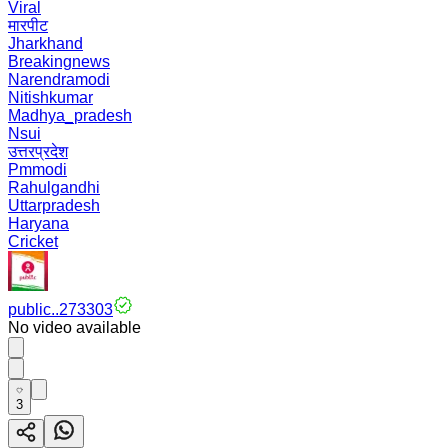
Viral
मारपीट
Jharkhand
Breakingnews
Narendramodi
Nitishkumar
Madhya_pradesh
Nsui
उत्तरप्रदेश
Pmmodi
Rahulgandhi
Uttarpradesh
Haryana
Cricket
public..273303
No video available
3