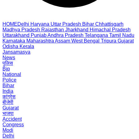
HOME
Delhi
Haryana
Uttar Pradesh
Bihar
Chhattisgarh
Madhya Pradesh
Rajasthan
Jharkhand
Himachal Pradesh
Uttarakhand
Punjab
Andhra Pradesh
Telangana
Tamil Nadu
Karnataka
Maharashtra
Assam
West Bengal
Tripura
Gujarat
Odisha
Kerala
Jansamasya
News
पुलिस
Bjp
National
Police
Bihar
India
कांग्रेस
बीजेपी
Gujarat
भाजपा
Accident
Congress
Modi
Delhi