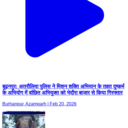
बुढ़नपुर: अतरौलिया पुलिस ने मिशन शक्ति अभियान के तहत दुष्कर्म
के अभियोग में वांछित अभियुक्त को भेदौरा बाजार से किया गिरफ्तार
Burhanpur, Azamgarh | Feb 20, 2026