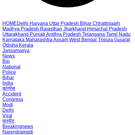
HOME
Delhi
Haryana
Uttar Pradesh
Bihar
Chhattisgarh
Madhya Pradesh
Rajasthan
Jharkhand
Himachal Pradesh
Uttarakhand
Punjab
Andhra Pradesh
Telangana
Tamil Nadu
Karnataka
Maharashtra
Assam
West Bengal
Tripura
Gujarat
Odisha
Kerala
Jansamasya
News
Bjp
National
Police
Bihar
India
कांग्रेस
Accident
Congress
Modi
Delhi
Viral
मारपीट
Breakingnews
Narendramodi