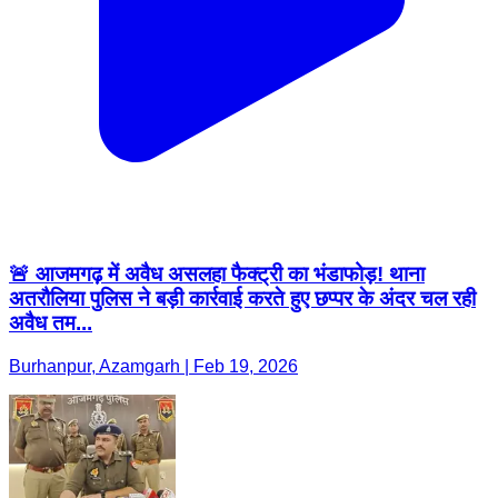
🚨 आजमगढ़ में अवैध असलहा फैक्ट्री का भंडाफोड़! थाना
अतरौलिया पुलिस ने बड़ी कार्रवाई करते हुए छप्पर के अंदर चल रही
अवैध तम...
Burhanpur, Azamgarh | Feb 19, 2026