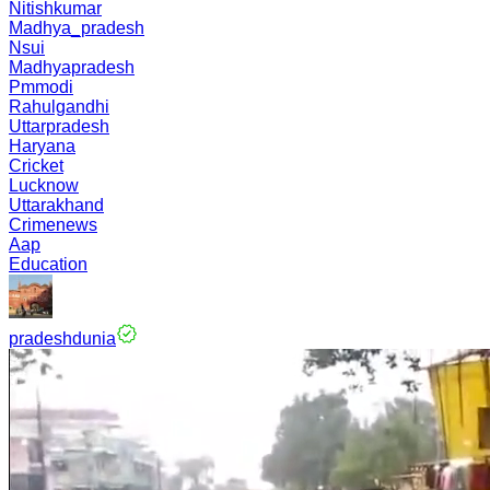
Nitishkumar
Madhya_pradesh
Nsui
Madhyapradesh
Pmmodi
Rahulgandhi
Uttarpradesh
Haryana
Cricket
Lucknow
Uttarakhand
Crimenews
Aap
Education
pradeshdunia