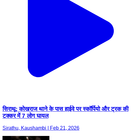
सिराथू: कोखराज थाने के पास हाईवे पर स्कॉर्पियो और ट्रक की
टक्कर में 7 लोग घायल
Sirathu, Kaushambi | Feb 21, 2026