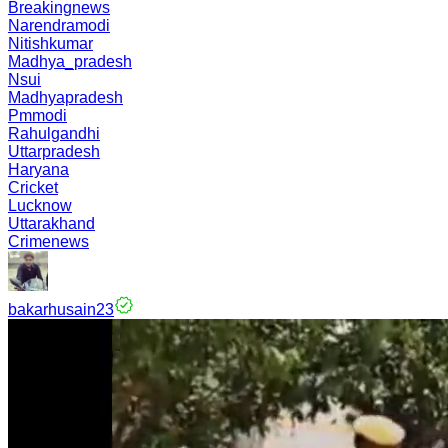
Breakingnews
Narendramodi
Nitishkumar
Madhya_pradesh
Nsui
Madhyapradesh
Pmmodi
Rahulgandhi
Uttarpradesh
Haryana
Cricket
Lucknow
Uttarakhand
Crimenews
bakarhusain23