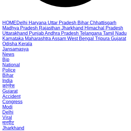
HOME
Delhi
Haryana
Uttar Pradesh
Bihar
Chhattisgarh
Madhya Pradesh
Rajasthan
Jharkhand
Himachal Pradesh
Uttarakhand
Punjab
Andhra Pradesh
Telangana
Tamil Nadu
Karnataka
Maharashtra
Assam
West Bengal
Tripura
Gujarat
Odisha
Kerala
Jansamasya
News
Bjp
National
Police
Bihar
India
कांग्रेस
Gujarat
Accident
Congress
Modi
Delhi
Viral
मारपीट
Jharkhand