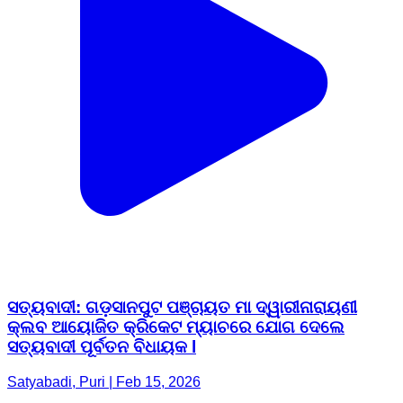
ସତ୍ୟବାଦୀ: ଗଡ଼ସାନପୁଟ ପଞ୍ଚାୟତ ମା ଦ୍ୱାରୀନାରାୟଣୀ
କ୍ଲବ ଆୟୋଜିତ କ୍ରିକେଟ ମ୍ୟାଚରେ ଯୋଗ ଦେଲେ
ସତ୍ୟବାଦୀ ପୂର୍ବତନ ବିଧାୟକ l
Satyabadi, Puri | Feb 15, 2026