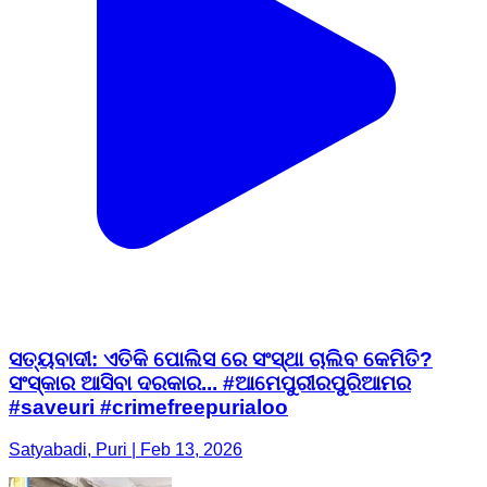
ସତ୍ୟବାଦୀ: ଏତିକି ପୋଲିସ ରେ ସଂସ୍ଥା ଚାଲିବ କେମିତି?
ସଂସ୍କାର ଆସିବା ଦରକାର... #ଆମେପୁରୀରପୁରିଆମର
#saveuri #crimefreepurialoo
Satyabadi, Puri | Feb 13, 2026