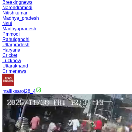
Breakingnews
Narendramodi
Nitishkumar
Madhya_pradesh
Nsui
Madhyapradesh
Pmmodi
Rahulgandhi
Uttarpradesh
Haryana
Cricket
Lucknow
Uttarakhand
Crimenews
malliksaroj28_4