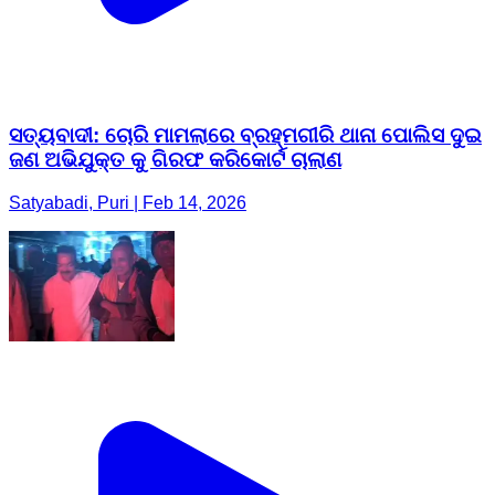
ସତ୍ୟବାଦୀ: ଚୋରି ମାମଲାରେ ବ୍ରହ୍ମଗୀରି ଥାନା ପୋଲିସ ଦୁଇ
ଜଣ ଅଭିଯୁକ୍ତ କୁ ଗିରଫ କରିକୋର୍ଟ ଚାଲାଣ
Satyabadi, Puri | Feb 14, 2026