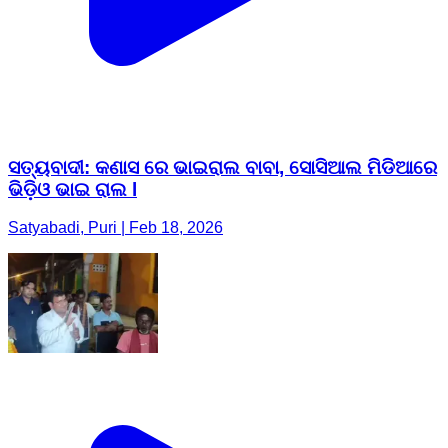
ସତ୍ୟବାଦୀ: କଣାସ ରେ ଭାଇରାଲ ବାବା, ସୋସିଆଲ ମିଡିଆରେ
ଭିଡ଼ିଓ ଭାଇ ରାଲ l
Satyabadi, Puri | Feb 18, 2026