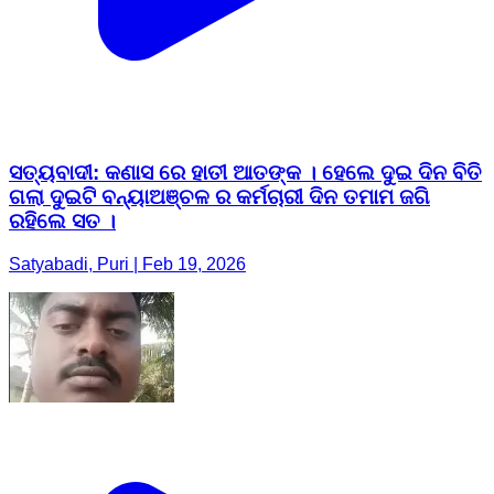
ସତ୍ୟବାଦୀ: କଣାସ ରେ ହାତୀ ଆତଙ୍କ । ହେଲେ ଦୁଇ ଦିନ ବିତି
ଗଲା ଦୁଇଟି ବନ୍ୟାଅଞ୍ଚଳ ର କର୍ମଚାରୀ ଦିନ ତମାମ ଜଗି
ରହିଲେ ସତ ।
Satyabadi, Puri | Feb 19, 2026