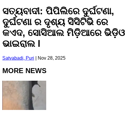
ସତ୍ୟବାଦୀ: ପିପିଲିରେ ଦୁର୍ଘଟଣା,
ଦୁର୍ଘଟଣା ର ଦୃଶ୍ୟ ସିସିଟିଭି ରେ
କଏଦ, ସୋସିଆଲ ମିଡ଼ିଆରେ ଭିଡ଼ିଓ
ଭାଇରାଲ l
Satyabadi, Puri
|
Nov 28, 2025
MORE NEWS