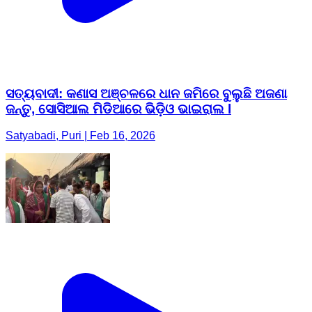
ସତ୍ୟବାଦୀ: କଣାସ ଅଞ୍ଚଳରେ ଧାନ ଜମିରେ ବୁଲୁଛି ଅଜଣା
ଜନ୍ତୁ, ସୋସିଆଲ ମିଡିଆରେ ଭିଡ଼ିଓ ଭାଇରାଲ l
Satyabadi, Puri | Feb 16, 2026