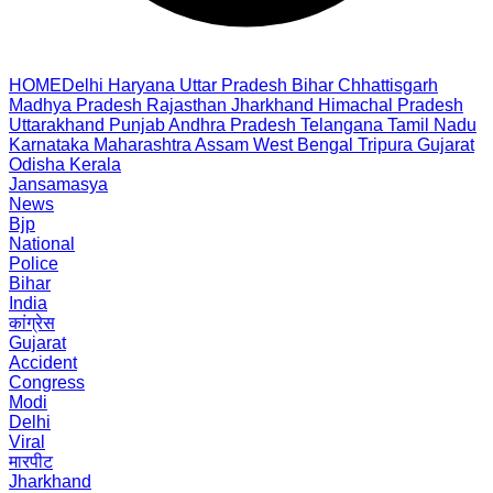
HOME
Delhi
Haryana
Uttar Pradesh
Bihar
Chhattisgarh
Madhya Pradesh
Rajasthan
Jharkhand
Himachal Pradesh
Uttarakhand
Punjab
Andhra Pradesh
Telangana
Tamil Nadu
Karnataka
Maharashtra
Assam
West Bengal
Tripura
Gujarat
Odisha
Kerala
Jansamasya
News
Bjp
National
Police
Bihar
India
कांग्रेस
Gujarat
Accident
Congress
Modi
Delhi
Viral
मारपीट
Jharkhand