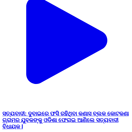
ସତ୍ୟବାଦୀ: ଦୁବାଇରେ ଫସି ରହିଥିବା କଣାସ ବ୍ଲକ କୋଟକଣା
ଗ୍ରାମର ଯୁବକଙ୍କୁ ଓଡିଶା ଫେରାଇ ଆଣିଲେ ସତ୍ୟବାଦୀ
ବିଧାୟକ l