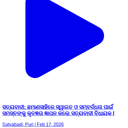
ସତ୍ୟବାଦୀ: ଛମାଣସାହିରେ ସ୍ୱାଗତ ଓ ସମ୍ବର୍ଦ୍ଧନା ପାଇଁ
ସମସ୍ତଙ୍କୁ କୃତଜ୍ଞତା ଜ୍ଞାପନ କଲେ ସତ୍ୟବାଦୀ ବିଧାୟକ l
Satyabadi, Puri | Feb 17, 2026