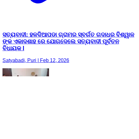
ସତ୍ୟବାଦୀ: ହଳଦିଆପଡା ଗ୍ରାମର ସ୍ବର୍ଗତ ଗଦାଧର ବିଶ୍ୱାଳ
ଙ୍କ ଏକାଦଶାହ ରେ ଯୋଗଦେଲେ ସତ୍ୟବାଦୀ ପୂର୍ବତନ
ବିଧାୟକ l
Satyabadi, Puri | Feb 12, 2026