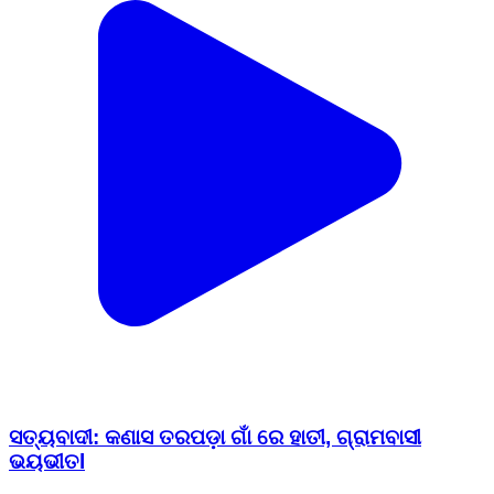
ସତ୍ୟବାଦୀ: କଣାସ ତରପଡ଼ା ଗାଁ ରେ ହାତୀ, ଗ୍ରାମବାସୀ
ଭୟଭୀତl