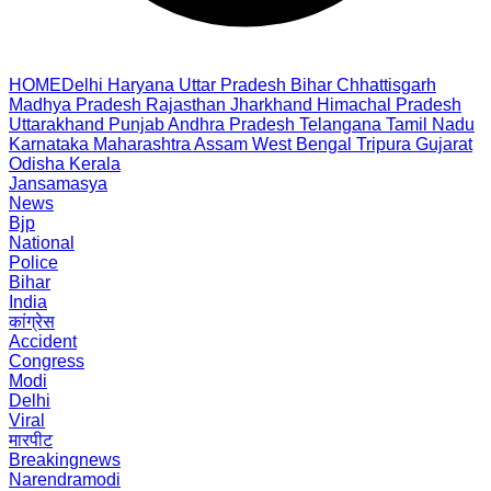
HOME
Delhi
Haryana
Uttar Pradesh
Bihar
Chhattisgarh
Madhya Pradesh
Rajasthan
Jharkhand
Himachal Pradesh
Uttarakhand
Punjab
Andhra Pradesh
Telangana
Tamil Nadu
Karnataka
Maharashtra
Assam
West Bengal
Tripura
Gujarat
Odisha
Kerala
Jansamasya
News
Bjp
National
Police
Bihar
India
कांग्रेस
Accident
Congress
Modi
Delhi
Viral
मारपीट
Breakingnews
Narendramodi