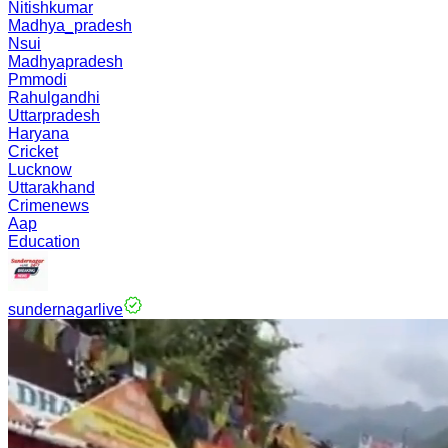
Nitishkumar
Madhya_pradesh
Nsui
Madhyapradesh
Pmmodi
Rahulgandhi
Uttarpradesh
Haryana
Cricket
Lucknow
Uttarakhand
Crimenews
Aap
Education
sundernagarlive