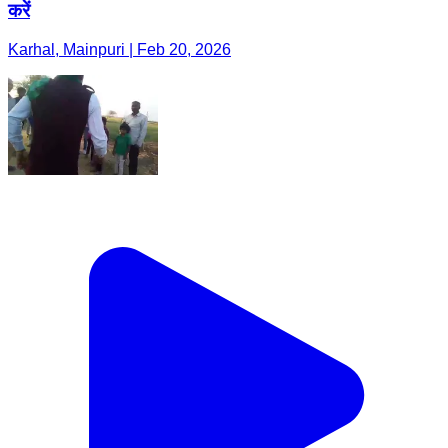
करें
Karhal, Mainpuri | Feb 20, 2026