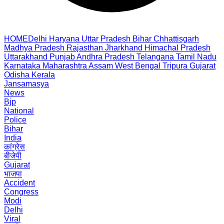
HOME
Delhi
Haryana
Uttar Pradesh
Bihar
Chhattisgarh
Madhya Pradesh
Rajasthan
Jharkhand
Himachal Pradesh
Uttarakhand
Punjab
Andhra Pradesh
Telangana
Tamil Nadu
Karnataka
Maharashtra
Assam
West Bengal
Tripura
Gujarat
Odisha
Kerala
Jansamasya
News
Bjp
National
Police
Bihar
India
कांग्रेस
बीजेपी
Gujarat
भाजपा
Accident
Congress
Modi
Delhi
Viral