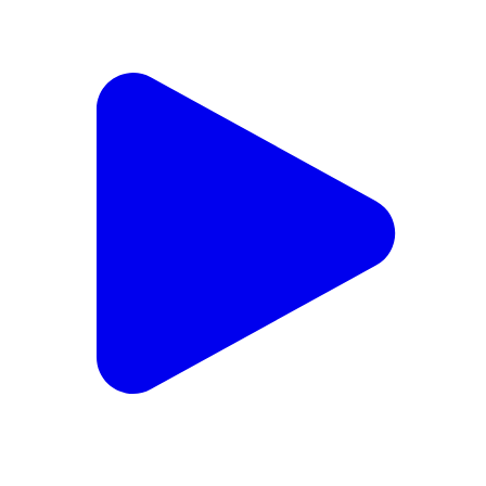
करहल: करहल थाना क्षेत्र के निवासी पीड़ित युवक ने गांव के युवक
पर अपनी बहन को बहला-फुसलाकर भगा ले जाने का लगाया आरोप
Karhal, Mainpuri | Feb 19, 2026