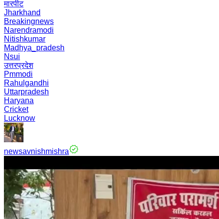
मारपीट
Jharkhand
Breakingnews
Narendramodi
Nitishkumar
Madhya_pradesh
Nsui
उत्तरप्रदेश
Pmmodi
Rahulgandhi
Uttarpradesh
Haryana
Cricket
Lucknow
newsavnishmishra