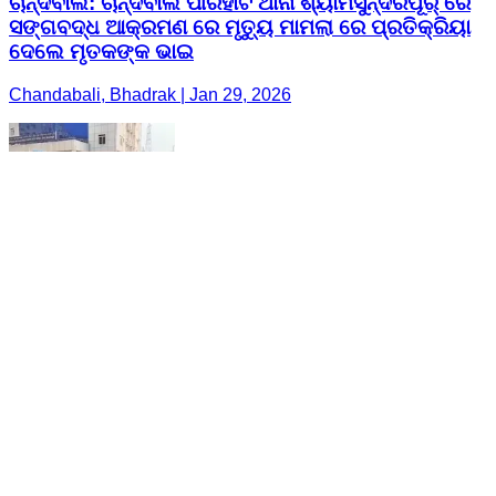
ଚାନ୍ଦବାଲି: ଚାନ୍ଦବାଲି ପୀରହାଟ ଥାନା ଶ୍ୟାମସୁନ୍ଦରପୂର୍ ରେ
ସଙ୍ଗବଦ୍ଧ ଆକ୍ରମଣ ରେ ମୃତ୍ୟୁ ମାମଲା ରେ ପ୍ରତିକ୍ରିୟା
ଦେଲେ ମୃତକଙ୍କ ଭାଇ
Chandabali, Bhadrak | Jan 29, 2026