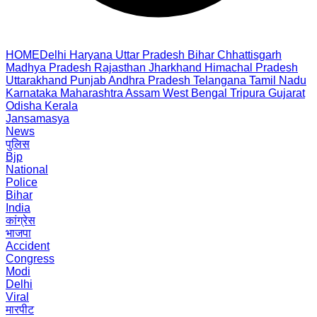
HOME
Delhi
Haryana
Uttar Pradesh
Bihar
Chhattisgarh
Madhya Pradesh
Rajasthan
Jharkhand
Himachal Pradesh
Uttarakhand
Punjab
Andhra Pradesh
Telangana
Tamil Nadu
Karnataka
Maharashtra
Assam
West Bengal
Tripura
Gujarat
Odisha
Kerala
Jansamasya
News
पुलिस
Bjp
National
Police
Bihar
India
कांग्रेस
भाजपा
Accident
Congress
Modi
Delhi
Viral
मारपीट