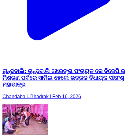
ଚାନ୍ଦବାଲି: ଚାନ୍ଦବାଲି ଖେରଙ୍ଗ ପଂଚାୟତ ରେ ବିଜେପି ର
ମିଶ୍ରଣ ପର୍ବରେ ସାମିଲ ହେଲେ ଭଦ୍ରକ ବିଧାୟକ ସୀତାଂଶୁ
ମହାପାତ୍ର
Chandabali, Bhadrak | Feb 16, 2026