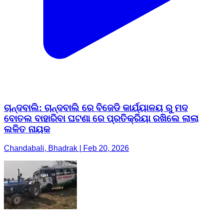
ଚାନ୍ଦବାଲି: ଚାନ୍ଦବାଲି ରେ ବିଜେଡି କାର୍ଯ୍ୟାଳୟ ରୁ ମଦ
ବୋତଲ ବାହାରିବା ଘଟଣା ରେ ପ୍ରତିକ୍ରିୟା ରଖିଲେ ଲାଲା
ଲଳିତ ନାୟକ
Chandabali, Bhadrak | Feb 20, 2026