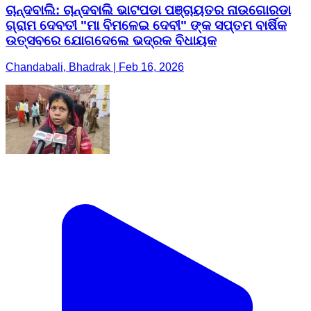
ଚାନ୍ଦବାଲି: ଚାନ୍ଦବାଲି ଭାଟପଡା ପଞ୍ଚାୟତର ନାଉଗୋରଡା
ଗ୍ରାମ ଦେବତୀ "ମା ବିମଳେଇ ଦେବୀ" ଙ୍କ ସପ୍ତମ ବାର୍ଷିକ
ଉତ୍ସବରେ ଯୋଗଦେଲେ ଭଦ୍ରକ ବିଧାୟକ
Chandabali, Bhadrak | Feb 16, 2026