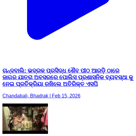
ଚାନ୍ଦବାଲି: ଭଦ୍ରକ ପ୍ରସିଦ୍ଧ ଶୈବ ପୀଠ ଆରଡ଼ି ଠାରେ
ଜାଗର ଯାତ୍ରା ଅବସରରେ ପୋଲିସ ପ୍ରଶାସନିକ ବ୍ୟବସ୍ଥା କୁ
ନେଇ ପ୍ରତିକ୍ରିୟା ରଖିଲେ ଅତିରିକ୍ତ ଏସପି
Chandabali, Bhadrak | Feb 15, 2026