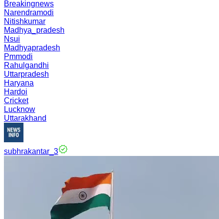
Breakingnews
Narendramodi
Nitishkumar
Madhya_pradesh
Nsui
Madhyapradesh
Pmmodi
Rahulgandhi
Uttarpradesh
Haryana
Hardoi
Cricket
Lucknow
Uttarakhand
subhrakantar_3