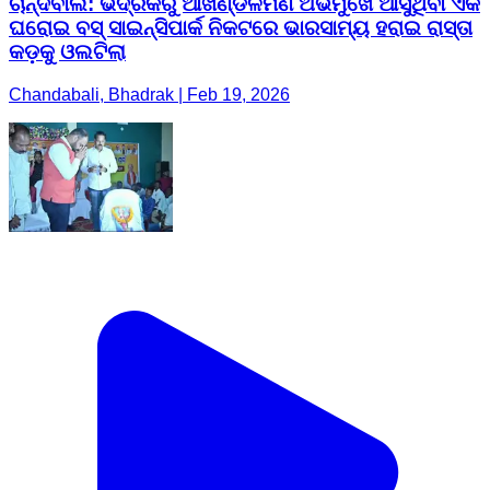
ଚାନ୍ଦବାଲି: ଭଦ୍ରକରୁ ଆଖଣ୍ଡଳମଣି ଅଭିମୁଖେ ଆସୁଥିବା ଏକ
ଘରୋଇ ବସ୍ ସାଇନ୍ସିପାର୍କ ନିକଟରେ ଭାରସାମ୍ୟ ହରାଇ ରାସ୍ତା
କଡ଼କୁ ଓଲଟିଲା
Chandabali, Bhadrak | Feb 19, 2026