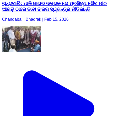
ଚାନ୍ଦବାଲି: ଆଜି ଜାଗର ଭଦ୍ରକ ରେ ପ୍ରସିଦ୍ଧ ଶୈବ ପୀଠ
ଆରଡ଼ି ଠାରେ ବାବା ଙ୍କର ସ୍ୱତନ୍ତ୍ର ନୀତିକାନ୍ତି
Chandabali, Bhadrak | Feb 15, 2026