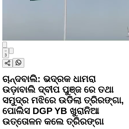
3
ଚାନ୍ଦବାଲି: ଭଦ୍ରକ ଧାମରା
ଉଡ଼ାବାଲି ଦ୍ବୀପ ପୁଞ୍ଜ ରେ ତଥା
ସମୁଦ୍ର ମଝିରେ ଉଡିଲା ତ୍ରିରଙ୍ଗା,
ପୋଲିସ DGP YB ଖୁରାନିଆ
ଉତ୍ତୋଳନ କଲେ ତ୍ରିରଙ୍ଗା