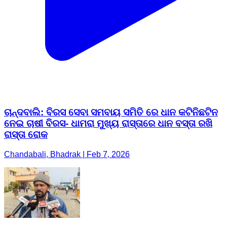
ଚାନ୍ଦବାଲି: ବିରସ ସେବା ସମବାୟ ସମିତି ରେ ଧାନ କଟିନିଛଟିନ
ନେଇ ଚାଷୀ ବିରସ- ଧାମରା ମୁଖ୍ୟ ରାସ୍ତାରେ ଧାନ ବସ୍ତା ରଖି
ରାସ୍ତା ରୋକ
Chandabali, Bhadrak | Feb 7, 2026