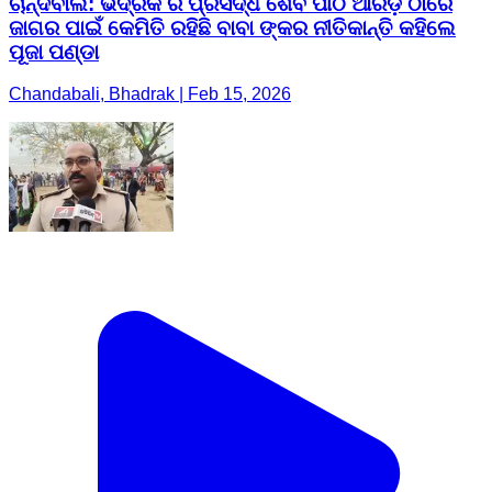
ଚାନ୍ଦବାଲି: ଭଦ୍ରକ ର ପ୍ରସିଦ୍ଧ ଶୈବ ପୀଠ ଆରଡ଼ି ଠାରେ
ଜାଗର ପାଇଁ କେମିତି ରହିଛି ବାବା ଙ୍କର ନୀତିକାନ୍ତି କହିଲେ
ପୂଜା ପଣ୍ଡା
Chandabali, Bhadrak | Feb 15, 2026