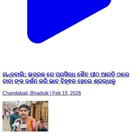
ଚାନ୍ଦବାଲି: ଭଦ୍ରକ ରେ ପ୍ରସିଦ୍ଧ ଶୈବ ପୀଠ ଆରଡ଼ି ଠାରେ
ବାବା ଙ୍କ ଦର୍ଶନ କରି ଭାବ ବିହ୍ଵଳ ହେଲେ ଶ୍ରଦ୍ଧାଳୁ
Chandabali, Bhadrak | Feb 15, 2026