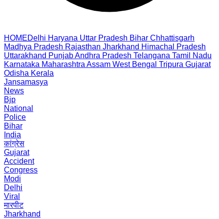
HOME
Delhi
Haryana
Uttar Pradesh
Bihar
Chhattisgarh
Madhya Pradesh
Rajasthan
Jharkhand
Himachal Pradesh
Uttarakhand
Punjab
Andhra Pradesh
Telangana
Tamil Nadu
Karnataka
Maharashtra
Assam
West Bengal
Tripura
Gujarat
Odisha
Kerala
Jansamasya
News
Bjp
National
Police
Bihar
India
कांग्रेस
Gujarat
Accident
Congress
Modi
Delhi
Viral
मारपीट
Jharkhand