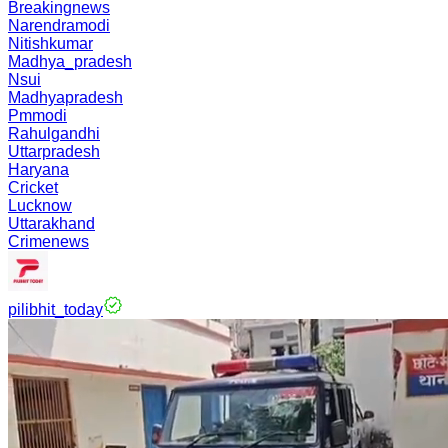
Breakingnews
Narendramodi
Nitishkumar
Madhya_pradesh
Nsui
Madhyapradesh
Pmmodi
Rahulgandhi
Uttarpradesh
Haryana
Cricket
Lucknow
Uttarakhand
Crimenews
pilibhit_today