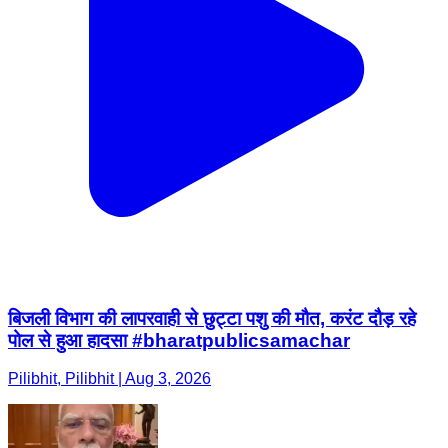
बिजली विभाग की लापरवाही से छुट्टा पशु की मौत, करंट दौड़ रहे
पोल से हुआ हादसा #bharatpublicsamachar
Pilibhit, Pilibhit | Aug 3, 2026