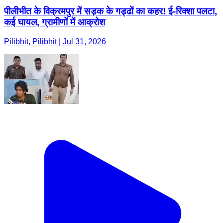
पीलीभीत के विक्रमपुर में सड़क के गड्ढों का कहर! ई-रिक्शा पलटा,
कई घायल, ग्रामीणों में आक्रोश
Pilibhit, Pilibhit | Jul 31, 2026