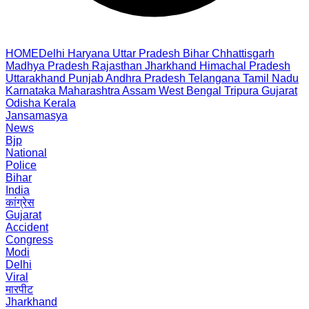
HOME
Delhi
Haryana
Uttar Pradesh
Bihar
Chhattisgarh
Madhya Pradesh
Rajasthan
Jharkhand
Himachal Pradesh
Uttarakhand
Punjab
Andhra Pradesh
Telangana
Tamil Nadu
Karnataka
Maharashtra
Assam
West Bengal
Tripura
Gujarat
Odisha
Kerala
Jansamasya
News
Bjp
National
Police
Bihar
India
कांग्रेस
Gujarat
Accident
Congress
Modi
Delhi
Viral
मारपीट
Jharkhand