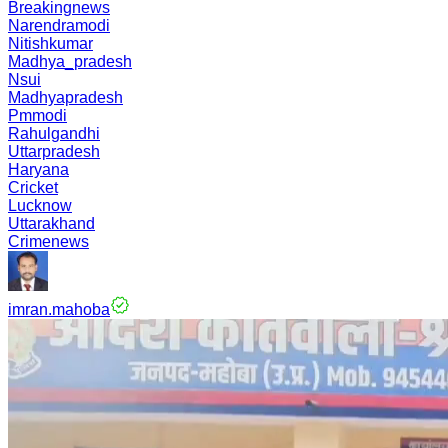
Breakingnews
Narendramodi
Nitishkumar
Madhya_pradesh
Nsui
Madhyapradesh
Pmmodi
Rahulgandhi
Uttarpradesh
Haryana
Cricket
Lucknow
Uttarakhand
Crimenews
imran.mahoba