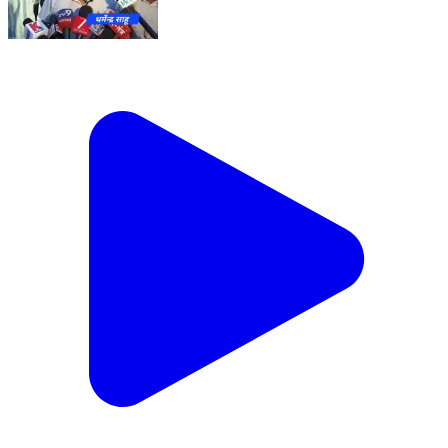
#महोबा - पट्टी में बैठने के दौरान असंतुलित होकर तालाब में गिरा
32 वर्षीय चंद्रशेखर साहू , दोस्तों के साथ घूमने गया युवक तालाब
में डूबा , तालाब की पट्टी में बैठकर मौसम का आनन्द ले रहे थे सभी