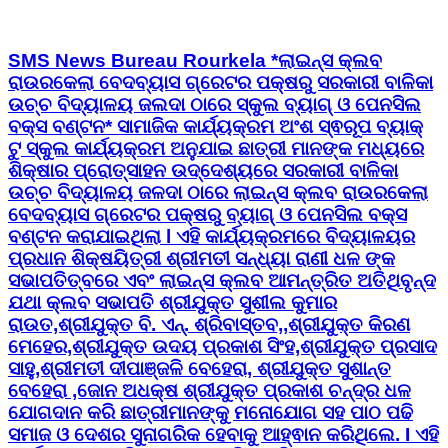
SMS News Bureau Rourkela *ଲାଇନ୍ସ କ୍ଲବ
ରାଉରକେଲା ବେଦବ୍ୟାସ ଗ୍ରେଟର ପକ୍ଷରୁ ସରକାରୀ ବାଳିକା
ଉଚ୍ଚ ବିଦ୍ୟାଳୟ ଜଲଦା ଠାରେ ସ୍କୁଲ ବ୍ୟାଗ୍ ଓ ପେନସିଲ
ବକ୍ସ ବଣ୍ଟନ* ସାମାଜିକ କାର୍ଯ୍ୟକ୍ରମ ଅଂଶ ସ୍ଵରୂପ ବ୍ୟାକ୍
ଟୁ ସ୍କୁଲ କାର୍ଯ୍ୟକ୍ରମ ଅନୁଯାଇ ଛାତ୍ରୀ ମାନଙ୍କ ମଧ୍ୟରେ
ଶିକ୍ଷାର ପ୍ରୋତ୍ସାହନ ଉଦ୍ଦେଶ୍ୟରେ ସରକାରୀ ବାଳିକା
ଉଚ୍ଚ ବିଦ୍ୟାଳୟ ଜଳଦା ଠାରେ ଲାଇନ୍ସ କ୍ଲବ ରାଉରକେଲା
ବେଦବ୍ୟାସ ଗ୍ରେଟର ପକ୍ଷରୁ ବ୍ୟାଗ୍ ଓ ପେନସିଲ ବକ୍ସ
ବଣ୍ଟନ କରାଯାଇଥିଲା l ଏହି କାର୍ଯ୍ୟକ୍ରମରେ ବିଦ୍ୟାଳୟର
ପ୍ରଧାନ ଶିକ୍ଷୟିତ୍ରୀ ଶ୍ରୀମତୀ ସନ୍ଧ୍ୟା ରାଣୀ ଧଳ ଙ୍କ
ସଭାପତିତ୍ବରେ ଏବଂ ଲାଇନ୍ସ କ୍ଲବ ଆମନ୍ତ୍ରିତ ଅତିଥିବୃନ୍ଦ
ଯଥା କ୍ଲବ ସଭାପତି ଶ୍ରୀଯୁକ୍ତ ସୁଶୀଲ କୁମାର
ରାଉତ,ଶ୍ରୀଯୁକ୍ତ ବି. ଏନ୍. ଶ୍ରିବାସ୍ତବ,,ଶ୍ରୀଯୁକ୍ତ କିରଣ
ମେହେର,ଶ୍ରୀଯୁକ୍ତ ଉଦୟ ପ୍ରକାଶ ସିଂହ,ଶ୍ରୀଯୁକ୍ତ ପ୍ରସାଦ
ସାହୁ,ଶ୍ରୀମତୀ ଦୀପାଞ୍ଜଳି ବେହେରା, ଶ୍ରୀଯୁକ୍ତ ସୁଶାନ୍ତ
ବେହେରା ,ଜୋନ ଅଧକ୍ଷ ଶ୍ରୀଯୁକ୍ତ ପ୍ରକାଶ ଚନ୍ଦ୍ର ଧଳ
ଯୋଗଦାନ କରି ଛାତ୍ରୀମାନଙ୍କୁ ମନୋଯୋଗ ସହ ପାଠ ପଢି
ସମାଜ ଓ ଦେଶର ସୁନାଗରିକ ହେବାକୁ ଆହ୍ଵାନ କରିଥିଲେ. I ଏହି