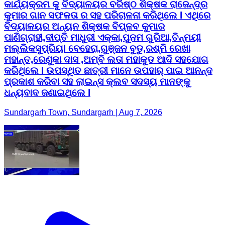
କାର୍ଯ୍ୟକ୍ରମ କୁ ବିଦ୍ୟାଳୟର ବରିଷ୍ଠ ଶିକ୍ଷକ ରାଜେନ୍ଦ୍ର
କୁମାର ଗାନ ସଫଳତା ର ସହ ପରିଚାଳନା କରିଥିଲେ l ଏଥିରେ
ବିଦ୍ୟାଳୟର ଅନ୍ୟନ ଶିକ୍ଷକ ବିପ୍ଳବ କୁମାର
ପାଣିଗ୍ରାହୀ,ଦୀପ୍ତି ମାଧୁରୀ ଏକ୍କା,ପୁନମ ଗୁରିଆ,ଚିନ୍ମୟୀ
ମଲ୍ଲିକସୁପ୍ରିୟl ବେହେରା,ଗୁଞ୍ଜନ ବୁଡୁ,ରଶ୍ମି ରେଖା
ମହାନ୍ତ,ରେଣୁକା ଦାସ ,ଅମ୍ବି ଲତା ମହାକୁଡ ଆଦି ସହଯୋଗ
କରିଥିଲେ l ଉପସ୍ଥିତ ଛାତ୍ରୀ ମାନେ ଉପହାର୍ ପାଇ ଆନନ୍ଦ
ପ୍ରକାଶ କରିବା ସହ ଲାଇନ୍ସ କ୍ଲବ ସଦସ୍ୟ ମାନଙ୍କୁ
ଧନ୍ୟବାଦ ଜଣାଇଥିଲେ l
Sundargarh Town, Sundargarh | Aug 7, 2026