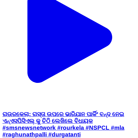
ରାଉରକେଲା; ରାସ୍ତା ଉପରେ ଭାରିଯାନ ପାର୍କିଂ ବନ୍ଦ ନେଇ
ଏନ୍ଏସପିସିଏଲ୍ କୁ ଚିଠି ଲେଖିଲେ ବିଧାୟକ
#smsnewsnetwork #rourkela #NSPCL #mla
#raghunathpalli #durgatanti