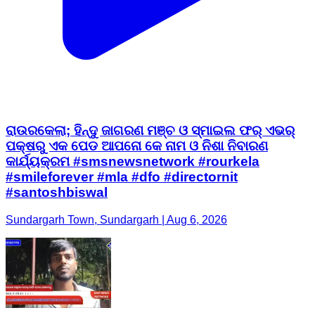
ରାଉରକେଲା; ହିନ୍ଦୁ ଜାଗରଣ ମଞ୍ଚ ଓ ସ୍ମାଇଲ ଫର୍ ଏଭର୍
ପକ୍ଷରୁ ଏକ ପେଡ ଆପନୋ କେ ନାମ ଓ ନିଶା ନିବାରଣ
କାର୍ଯ୍ୟକ୍ରମ #smsnewsnetwork #rourkela
#smileforever #mla #dfo #directornit
#santoshbiswal
Sundargarh Town, Sundargarh | Aug 6, 2026