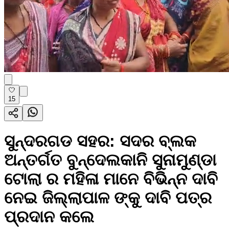
15
ସୁନ୍ଦରଗଡ ସହର: ସଦର ବ୍ଲକ
ଅନ୍ତର୍ଗତ ବୁନ୍ଦେଲକାନି ସୁନାମୁଣ୍ଡା
ଟୋଲା ର ମହିଳା ମାନେ ବିଭିନ୍ନ ଦାବି
ନେଇ ଜିଲ୍ଲାପାଳ ଙ୍କୁ ଦାବି ପତ୍ର
ପ୍ରଦାନ କଲେ