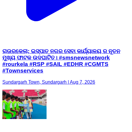
ରାଉରକେଲା; ଇସ୍ପାତ ନଗର ସେବା କାର୍ଯ୍ୟାଳୟ ର ନୂତନ
ମୁଖ୍ୟ ଫାଟକ ଉଦଘାଟିତ। #smsnewsnetwork
#rourkela #RSP #SAIL #EDHR #CGMTS
#Townservices
Sundargarh Town, Sundargarh | Aug 7, 2026