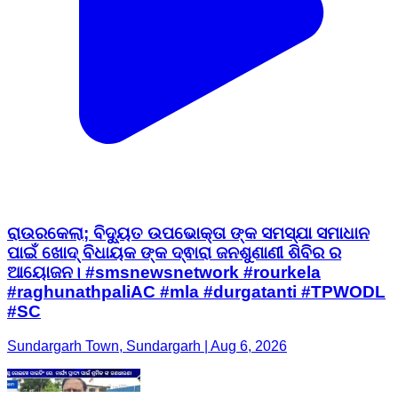
ରାଉରକେଲା; ବିଦ୍ୟୁତ ଉପଭୋକ୍ତା ଙ୍କ ସମସ୍ଯା ସମାଧାନ
ପାଇଁ ଖୋଦ୍ ବିଧାୟକ ଙ୍କ ଦ୍ଵାରା ଜନଶୁଣାଣୀ ଶିବିର ର
ଆୟୋଜନ। #smsnewsnetwork #rourkela
#raghunathpaliAC #mla #durgatanti #TPWODL
#SC
Sundargarh Town, Sundargarh | Aug 6, 2026