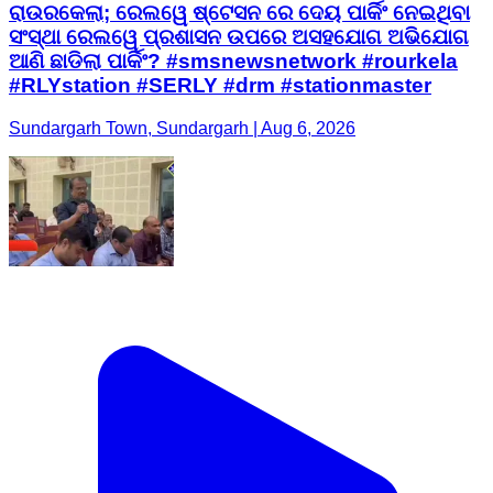
ରାଉରକେଲା; ରେଲୱେ ଷ୍ଟେସନ ରେ ଦେୟ ପାର୍କିଂ ନେଇଥିବା
ସଂସ୍ଥା ରେଲୱେ ପ୍ରଶାସନ ଉପରେ ଅସହଯୋଗ ଅଭିଯୋଗ
ଆଣି ଛାଡିଲା ପାର୍କିଂ? #smsnewsnetwork #rourkela
#RLYstation #SERLY #drm #stationmaster
Sundargarh Town, Sundargarh | Aug 6, 2026