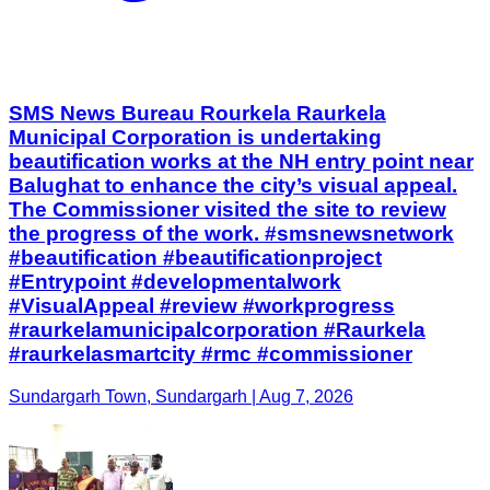
SMS News Bureau Rourkela Raurkela
Municipal Corporation is undertaking
beautification works at the NH entry point near
Balughat to enhance the city’s visual appeal.
The Commissioner visited the site to review
the progress of the work. #smsnewsnetwork
#beautification #beautificationproject
#Entrypoint #developmentalwork
#VisualAppeal #review #workprogress
#raurkelamunicipalcorporation #Raurkela
#raurkelasmartcity #rmc #commissioner
Sundargarh Town, Sundargarh | Aug 7, 2026