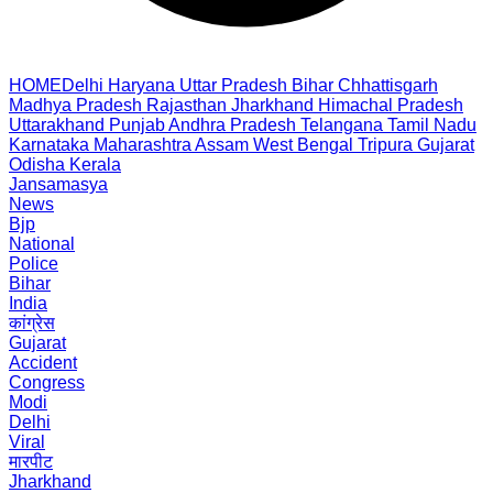
HOME
Delhi
Haryana
Uttar Pradesh
Bihar
Chhattisgarh
Madhya Pradesh
Rajasthan
Jharkhand
Himachal Pradesh
Uttarakhand
Punjab
Andhra Pradesh
Telangana
Tamil Nadu
Karnataka
Maharashtra
Assam
West Bengal
Tripura
Gujarat
Odisha
Kerala
Jansamasya
News
Bjp
National
Police
Bihar
India
कांग्रेस
Gujarat
Accident
Congress
Modi
Delhi
Viral
मारपीट
Jharkhand