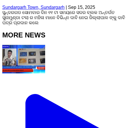
Sundargarh Town, Sundargarh
|
Sep 15, 2025
ସୁନ୍ଦରଗଡ ସୋମବାର ଦିନ ୧୧ ଟା ସମୟରେ ସଦର ବ୍ଲକ ଅନ୍ତର୍ଗତ
ସୁନାମୁଣ୍ଡା ଟଲା ର ମହିଳା ମାନେ ବିଭିନ୍ନ ଦାବି ନେଇ ଜିଲ୍ଲାପାଳ ଙ୍କୁ ଦାବି
ପତ୍ର ପ୍ରଦାନ କଲେ
MORE NEWS