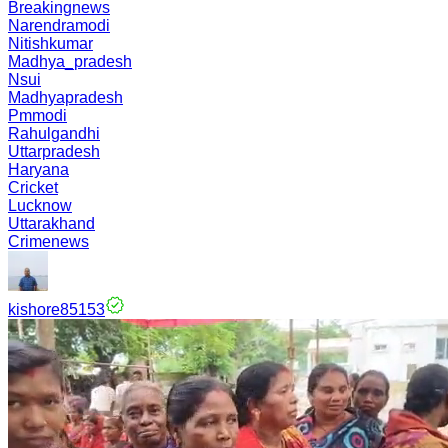
Breakingnews
Narendramodi
Nitishkumar
Madhya_pradesh
Nsui
Madhyapradesh
Pmmodi
Rahulgandhi
Uttarpradesh
Haryana
Cricket
Lucknow
Uttarakhand
Crimenews
kishore85153