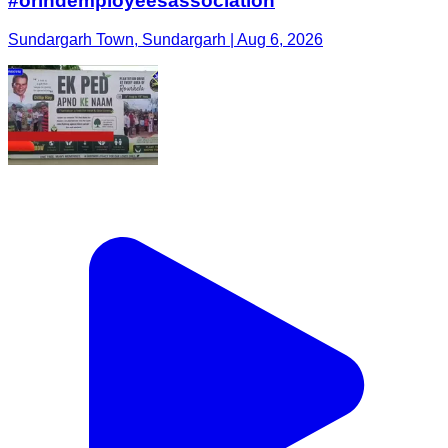
#orindemployeesassociation
Sundargarh Town, Sundargarh | Aug 6, 2026