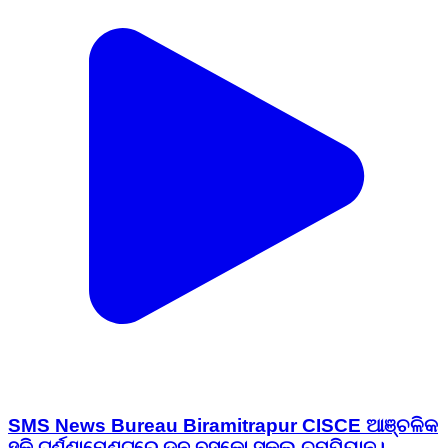
SMS News Bureau Biramitrapur CISCE ଆଞ୍ଚଳିକ
ହକି ଟୁର୍ଣ୍ଣାମେଣ୍ଟରେ ଡନ ବସ୍କୋ ସ୍କୁଲ ଚମ୍ପିୟାନ।