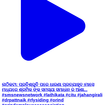
ଲାଠିକଟା; ପ୍ରତିଶ୍ରୁତି ପରେ ଧାରଣା ପ୍ରତ୍ୟାହୃତ।ମାସେ
ମଧ୍ୟରେ ଶ୍ରମିକ ଙ୍କ ସମସ୍ଯା ସମାଧାନ ର ଆଶା...
#smsnewsnetwork #lathikata #citu #jahangirali
#drpattnaik #rlysiding #orind