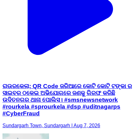
ରାଉରକେଲା; QR Code ଜରିଆରେ କୋଟି କୋଟି ଟଙ୍କା ର
ସାଇବର ଠକେଇ ଅଭିଯୋଗରେ ଜଣକୁ ଗିରଫ କରିଛି
ଉଦିତନଗର ଥାନା ପୋଲିସ। #smsnewsnetwork
#rourkela #sprourkela #dsp #uditnagarps
#CyberFraud
Sundargarh Town, Sundargarh | Aug 7, 2026