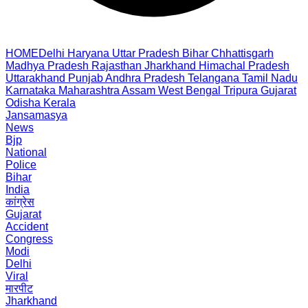
HOME
Delhi
Haryana
Uttar Pradesh
Bihar
Chhattisgarh
Madhya Pradesh
Rajasthan
Jharkhand
Himachal Pradesh
Uttarakhand
Punjab
Andhra Pradesh
Telangana
Tamil Nadu
Karnataka
Maharashtra
Assam
West Bengal
Tripura
Gujarat
Odisha
Kerala
Jansamasya
News
Bjp
National
Police
Bihar
India
कांग्रेस
Gujarat
Accident
Congress
Modi
Delhi
Viral
मारपीट
Jharkhand