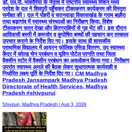
डॉ. एल.पी. भाकोरिया के नेतृत्व में राष्ट्रीय स्वास्थ्य मिशन मध्य
प्रदेश के दल ने शिवपुरी पहुँचकर टीकाकरण कार्यक्रम की विस्तृत
समीक्षा की। दल ने पोहरी व सतनवाड़ा विकासखंड के ग्राम बछौरा
तथा बड़ागांव में स्वास्थ्य संस्थाओं का निरीक्षण किया, विशेष
टीकाकरण सत्र देखा और हितग्राहियों से गृह भेंट की। इस दौरान
आदिवासी बस्ती में कमजोर व कुपोषित बच्चों की पहचान कर तत्काल
उपचार कराने के निर्देश दिए गए। इसके साथ ही शासकीय
प्राथमिक विद्यालय में आयरन फोलिक एसिड वितरण, उप स्वास्थ्य
केंद्र में कोल्ड चेन प्रबंधन व यूविन पोर्टल प्रगति तथा जिला
वैक्सीन स्टोर में वैक्सीन प्रबंधन का अवलोकन किया गया। निरीक्षण
उपरांत स्वास्थ्य अमले की बैठक लेकर सुधारात्मक कार्यवाही व
निर्धारित लक्ष्य पूर्ति के निर्देश दिए गए। CM Madhya
Pradesh Jansampark Madhya Pradesh
Directorate of Health Services, Madhya
Pradesh #shivpurui
Shivpuri, Madhya Pradesh | Aug 3, 2026