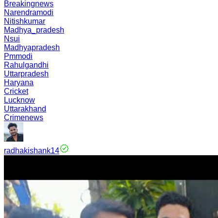
Breakingnews
Narendramodi
Nitishkumar
Madhya_pradesh
Nsui
Madhyapradesh
Pmmodi
Rahulgandhi
Uttarpradesh
Haryana
Cricket
Lucknow
Uttarakhand
Crimenews
radhakishank14