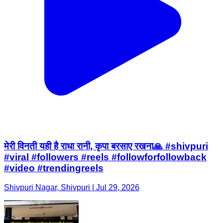
मेरी विनती यही है राधा रानी, कृपा बरसाए रखना🙏 #shivpuri
#viral #followers #reels #followforfollowback
#video #trendingreels
Shivpuri Nagar, Shivpuri | Jul 29, 2026