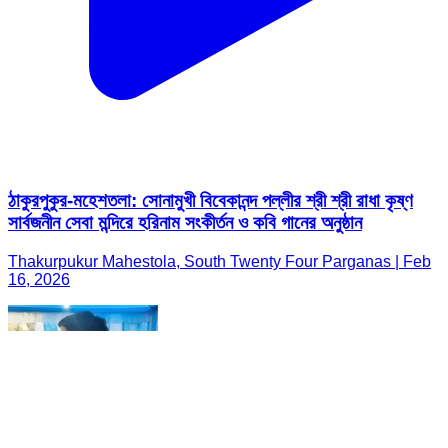
ঠাকুরপুকুর-মহেশতলা: সোনামুখী বিবেকানন্দ পল্লীর শ্রী শ্রী রাধা কৃষ্ণ
সার্বজনীন সেবা মন্দিরে হরিনাম সংকীর্তন ও কবি গানের অনুষ্ঠান
Thakurpukur Mahestola, South Twenty Four Parganas | Feb
16, 2026