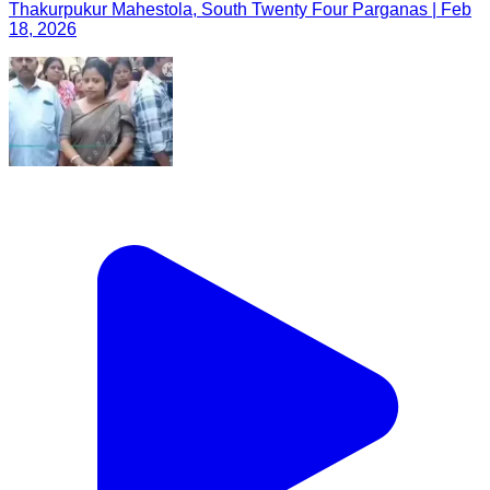
Thakurpukur Mahestola, South Twenty Four Parganas | Feb
18, 2026