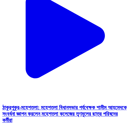
ঠাকুরপুকুর-মহেশতলা: মহেশতলা বিধানসভার পর্যবেক্ষক শামীম আহমেদকে
সংবর্ধনা জ্ঞাপন করলেন মহেশতলা কলেজের তৃণমূলের ছাত্র পরিষদের
কর্মীরা