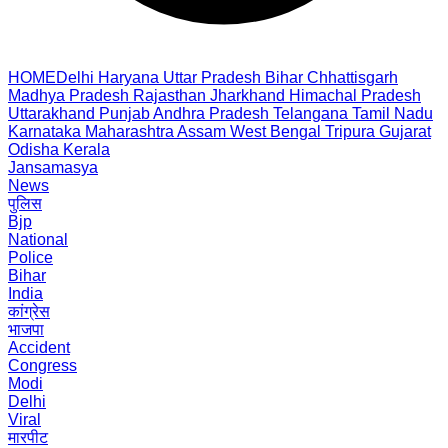
HOME
Delhi
Haryana
Uttar Pradesh
Bihar
Chhattisgarh
Madhya Pradesh
Rajasthan
Jharkhand
Himachal Pradesh
Uttarakhand
Punjab
Andhra Pradesh
Telangana
Tamil Nadu
Karnataka
Maharashtra
Assam
West Bengal
Tripura
Gujarat
Odisha
Kerala
Jansamasya
News
पुलिस
Bjp
National
Police
Bihar
India
कांग्रेस
भाजपा
Accident
Congress
Modi
Delhi
Viral
मारपीट