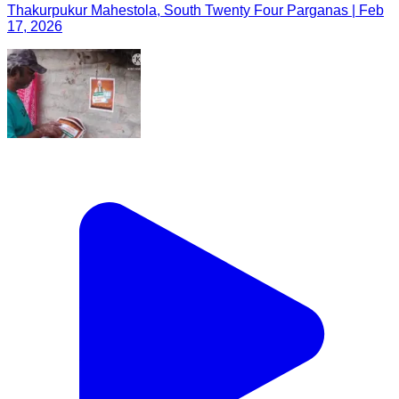
Thakurpukur Mahestola, South Twenty Four Parganas | Feb
17, 2026