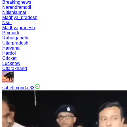
Breakingnews
Narendramodi
Nitishkumar
Madhya_pradesh
Nsui
Madhyapradesh
Pmmodi
Rahulgandhi
Uttarpradesh
Haryana
Hardoi
Cricket
Lucknow
Uttarakhand
sahelimondal33