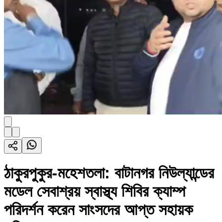
ঠাকুরপুকুর-মহেশতলা: বাটানগর নিউল্যান্ডের
মডেল সেবাশ্রয় স্বাস্থ্য শিবির ক্যাম্প
পরিদর্শন করেন সাংসদের আপ্ত সহায়ক