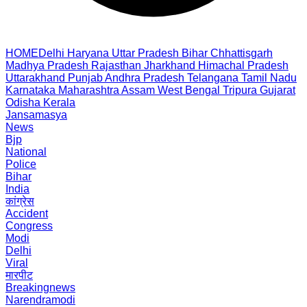
HOME
Delhi
Haryana
Uttar Pradesh
Bihar
Chhattisgarh
Madhya Pradesh
Rajasthan
Jharkhand
Himachal Pradesh
Uttarakhand
Punjab
Andhra Pradesh
Telangana
Tamil Nadu
Karnataka
Maharashtra
Assam
West Bengal
Tripura
Gujarat
Odisha
Kerala
Jansamasya
News
Bjp
National
Police
Bihar
India
कांग्रेस
Accident
Congress
Modi
Delhi
Viral
मारपीट
Breakingnews
Narendramodi