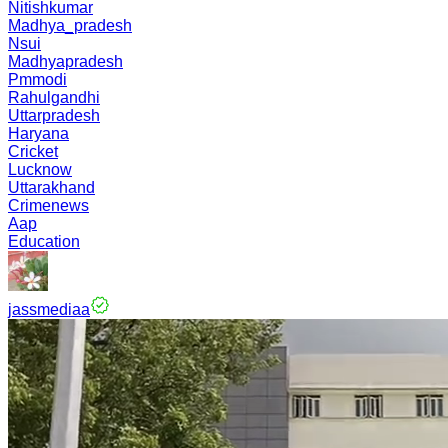
Nitishkumar
Madhya_pradesh
Nsui
Madhyapradesh
Pmmodi
Rahulgandhi
Uttarpradesh
Haryana
Cricket
Lucknow
Uttarakhand
Crimenews
Aap
Education
jassmediaa