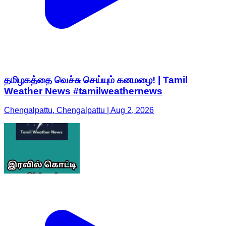
தமிழகத்தை வெச்சு செய்யும் கனமழை! | Tamil
Weather News #tamilweathernews
Chengalpattu, Chengalpattu | Aug 2, 2026