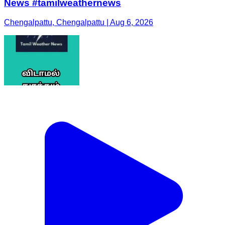
News #tamilweathernews
Chengalpattu, Chengalpattu | Aug 6, 2026