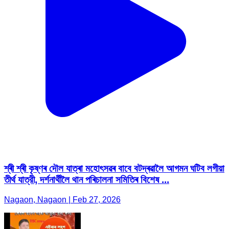
শ্ৰী শ্ৰী কৃষ্ণৰ দৌল যাত্ৰা মহোৎসৱৰ বাবে বটদ্ৰৱালৈ আগমন ঘটিব লগীয়া
তীৰ্থ যাত্রী, দৰ্শনাৰ্থীলৈ থান পৰিচালনা সমিতিৰ বিশেষ ...
Nagaon, Nagaon | Feb 27, 2026