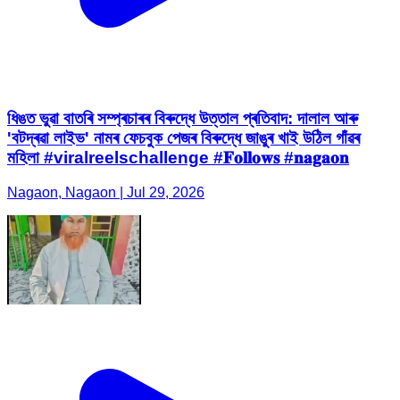
ধিঙত ভুৱা বাতৰি সম্প্ৰচাৰৰ বিৰুদ্ধে উত্তাল প্ৰতিবাদ: দালাল আৰু
'বটদ্ৰৱা লাইভ' নামৰ ফেচবুক পেজৰ বিৰুদ্ধে জাঙুৰ খাই উঠিল গাঁৱৰ
মহিলা #viralreelschallenge #𝐅𝐨𝐥𝐥𝐨𝐰𝐬 #𝐧𝐚𝐠𝐚𝐨𝐧
Nagaon, Nagaon | Jul 29, 2026