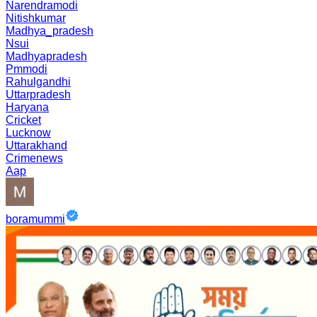
Narendramodi
Nitishkumar
Madhya_pradesh
Nsui
Madhyapradesh
Pmmodi
Rahulgandhi
Uttarpradesh
Haryana
Cricket
Lucknow
Uttarakhand
Crimenews
Aap
boramummi