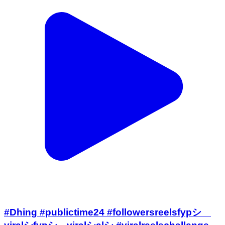
#Dhing #publictime24 #followersreelsfypシ゚