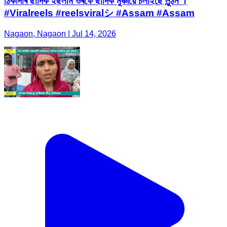
ঠিকাদাৰ ছাদিক ইছলাম ওৰফে ছাদিক মুঞ্চীয়ে চলাইছে লুন্ঠন ।
#Viralreels #reelsviralシ #Assam #Assam
Nagaon, Nagaon | Jul 14, 2026