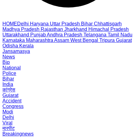
HOME
Delhi
Haryana
Uttar Pradesh
Bihar
Chhattisgarh
Madhya Pradesh
Rajasthan
Jharkhand
Himachal Pradesh
Uttarakhand
Punjab
Andhra Pradesh
Telangana
Tamil Nadu
Karnataka
Maharashtra
Assam
West Bengal
Tripura
Gujarat
Odisha
Kerala
Jansamasya
News
Bjp
National
Police
Bihar
India
कांग्रेस
Gujarat
Accident
Congress
Modi
Delhi
Viral
मारपीट
Breakingnews