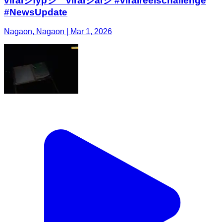
viralシfypシ゚viralシalシ #viralreelschallenge
#NewsUpdate
Nagaon, Nagaon | Mar 1, 2026