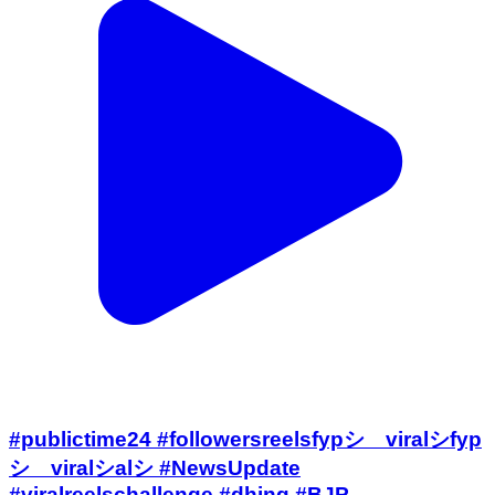
#publictime24 #followersreelsfypシ゚viralシfyp
シ゚viralシalシ #NewsUpdate
#viralreelschallenge #dhing #BJP