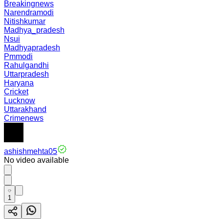
Breakingnews
Narendramodi
Nitishkumar
Madhya_pradesh
Nsui
Madhyapradesh
Pmmodi
Rahulgandhi
Uttarpradesh
Haryana
Cricket
Lucknow
Uttarakhand
Crimenews
ashishmehta05
No video available
1