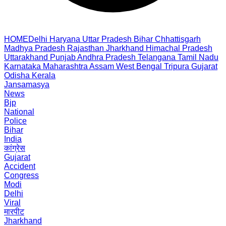
HOME
Delhi
Haryana
Uttar Pradesh
Bihar
Chhattisgarh
Madhya Pradesh
Rajasthan
Jharkhand
Himachal Pradesh
Uttarakhand
Punjab
Andhra Pradesh
Telangana
Tamil Nadu
Karnataka
Maharashtra
Assam
West Bengal
Tripura
Gujarat
Odisha
Kerala
Jansamasya
News
Bjp
National
Police
Bihar
India
कांग्रेस
Gujarat
Accident
Congress
Modi
Delhi
Viral
मारपीट
Jharkhand