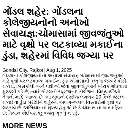
ગોંડલ શહેર: ગોંડલના
કોલેજીયનોનો અનોખો
સેવાયજ્ઞ:ચોમાસામાં જીવજંતુઓ
માટે વૃક્ષો પર લટકાવ્યા મકાઈના
ડુંડા, શહેરમાં વિવિધ જગ્યા પર
Gondal City, Rajkot
|
Aug 1, 2025
ગોંડલના કોલેજીયનોનો અનોખો સેવાયજ્ઞ:ચોમાસામાં જીવજંતુઓ
માટે વૃક્ષો પર લટકાવ્યા મકાઈના ડુંડા ચોમાસાની ઋતુમાં જ્યારે કીડી,
મંકોડા, ખિસકોલી અને પક્ષીઓ જેવા જીવજંતુઓને ખોરાક શોધવામાં
મુશ્કેલી પડે છે, ત્યારે ગોંડલની સહજાનંદ કોલેજના વિદ્યાર્થીઓ
તેમની મદદે આવ્યા છે. આ યુવાનો દરરોજ લગભગ 20 કિલો જેટલા
મકાઈના ડુંડા ખરીદીને શહેરના અલગ-અલગ વિસ્તારોમાં વૃક્ષો પર
લટકાવે છે. અભિયાનનો મુખ્ય હેતુ એ છે કે ચોમાસાના ચાર મહિના
દરમિયાન કોઈપણ જીવજંતુ ભૂખ્યું ન રહે.
MORE NEWS