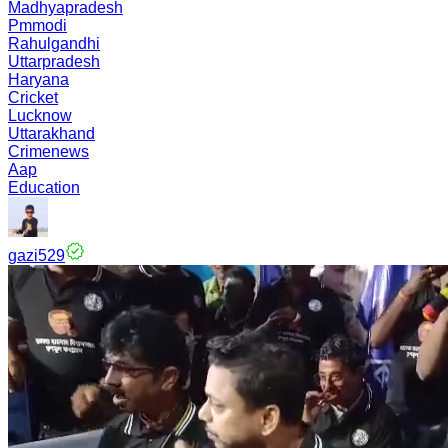
Madhyapradesh
Pmmodi
Rahulgandhi
Uttarpradesh
Haryana
Cricket
Lucknow
Uttarakhand
Crimenews
Aap
Education
gazi529