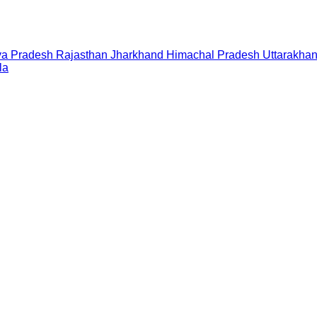
a Pradesh
Rajasthan
Jharkhand
Himachal Pradesh
Uttarakha
la