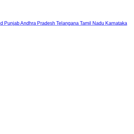
nd
Punjab
Andhra Pradesh
Telangana
Tamil Nadu
Karnataka