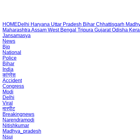
HOME
Delhi
Haryana
Uttar Pradesh
Bihar
Chhattisgarh
Madhy
Maharashtra
Assam
West Bengal
Tripura
Gujarat
Odisha
Kera
Jansamasya
News
Bjp
National
Police
Bihar
India
कांग्रेस
Accident
Congress
Modi
Delhi
Viral
मारपीट
Breakingnews
Narendramodi
Nitishkumar
Madhya_pradesh
Nsui