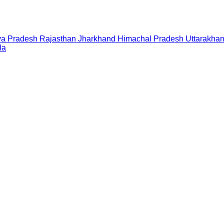
a Pradesh
Rajasthan
Jharkhand
Himachal Pradesh
Uttarakha
la