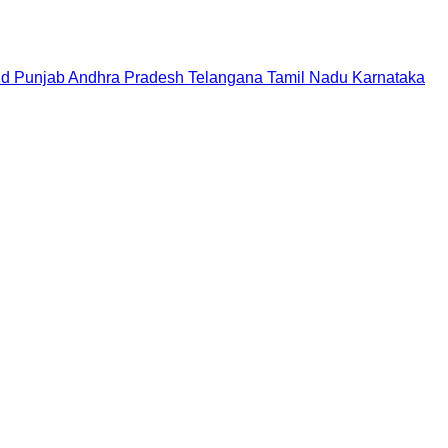
nd
Punjab
Andhra Pradesh
Telangana
Tamil Nadu
Karnataka