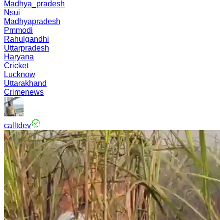
Madhya_pradesh
Nsui
Madhyapradesh
Pmmodi
Rahulgandhi
Uttarpradesh
Haryana
Cricket
Lucknow
Uttarakhand
Crimenews
calltdev