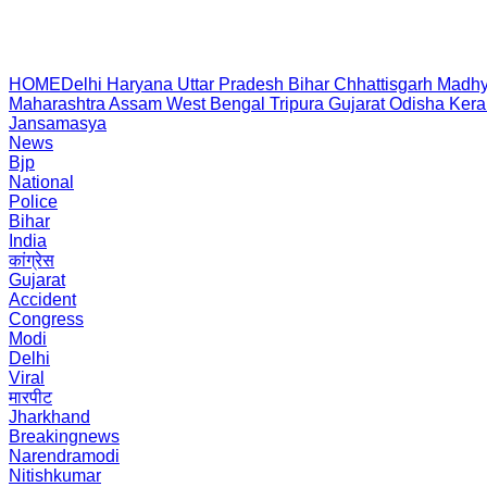
HOME
Delhi
Haryana
Uttar Pradesh
Bihar
Chhattisgarh
Madhy
Maharashtra
Assam
West Bengal
Tripura
Gujarat
Odisha
Kera
Jansamasya
News
Bjp
National
Police
Bihar
India
कांग्रेस
Gujarat
Accident
Congress
Modi
Delhi
Viral
मारपीट
Jharkhand
Breakingnews
Narendramodi
Nitishkumar