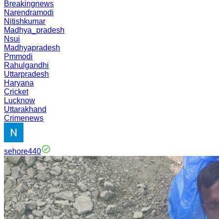
Breakingnews
Narendramodi
Nitishkumar
Madhya_pradesh
Nsui
Madhyapradesh
Pmmodi
Rahulgandhi
Uttarpradesh
Haryana
Cricket
Lucknow
Uttarakhand
Crimenews
sehore440