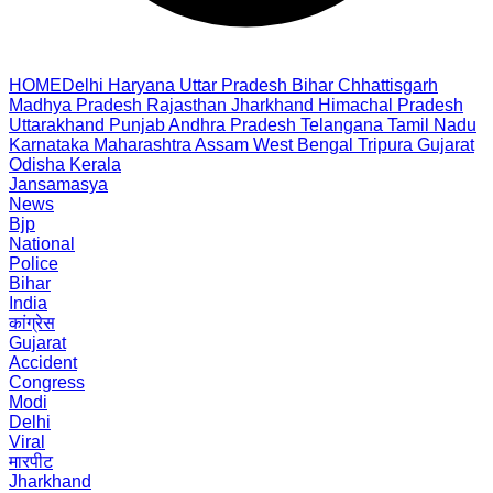
HOME
Delhi
Haryana
Uttar Pradesh
Bihar
Chhattisgarh
Madhya Pradesh
Rajasthan
Jharkhand
Himachal Pradesh
Uttarakhand
Punjab
Andhra Pradesh
Telangana
Tamil Nadu
Karnataka
Maharashtra
Assam
West Bengal
Tripura
Gujarat
Odisha
Kerala
Jansamasya
News
Bjp
National
Police
Bihar
India
कांग्रेस
Gujarat
Accident
Congress
Modi
Delhi
Viral
मारपीट
Jharkhand