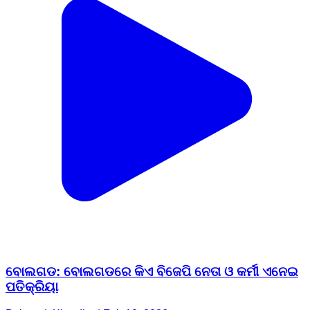
ବୋଲଗଡ: ବୋଲଗଡରେ କିଏ ବିଜେପି ନେତା ଓ କର୍ମୀ ଏନେଇ
ପତିକ୍ରିୟା