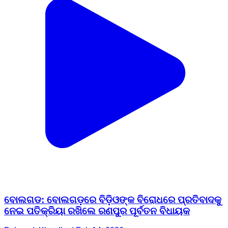
ବୋଲଗଡ: ବୋଲଗଡ଼ରେ ବିଡ଼ିଓଙ୍କ ବିରୋଧରେ ପ୍ରତିବାଦକୁ
ନେଇ ପତିକ୍ରିୟା ରଖିଲେ ରଣପୁର ପୂର୍ବତନ ବିଧାୟକ