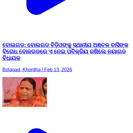
ବୋଲଗଡ: ବୋଲଗଡ ବିଡ଼ିଓଙ୍କୁ ସ୍ଥାନୀୟ ଅଞ୍ଚଳ ବାସିଙ୍କ
ବିରୋଧ ବୋଳଗଡରେ ଏ ନେଇ ପତିକ୍ରିୟ ରଖିଲେ ନୟାଗଡ
ବିଧାୟକ
Bolagad, Khordha | Feb 13, 2026