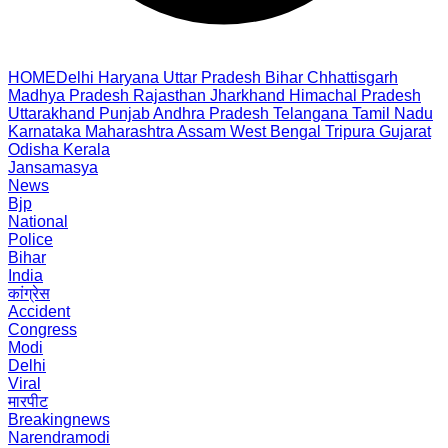
HOME
Delhi
Haryana
Uttar Pradesh
Bihar
Chhattisgarh
Madhya Pradesh
Rajasthan
Jharkhand
Himachal Pradesh
Uttarakhand
Punjab
Andhra Pradesh
Telangana
Tamil Nadu
Karnataka
Maharashtra
Assam
West Bengal
Tripura
Gujarat
Odisha
Kerala
Jansamasya
News
Bjp
National
Police
Bihar
India
कांग्रेस
Accident
Congress
Modi
Delhi
Viral
मारपीट
Breakingnews
Narendramodi