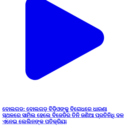
ବୋଲଗଡ: ବୋଲଗଡ଼ ବିଡ଼ିଓଙ୍କୁ ବିରୋଧରେ ଧାରଣା
ସ୍ଥଳରେ ସାମିଲ ହେଲେ ବିଜେଡିର ତିନି ଜଣିଆ ପ୍ରତିନିଧି ଦଳ
ଏନେଇ ଲେଲିନଙ୍କ ପତିକ୍ରିୟା