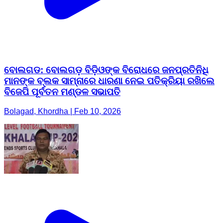
ବୋଲଗଡ: ବୋଲଗଡ଼ ବିଡ଼ିଓଙ୍କ ବିରୋଧରେ ଜନପ୍ରତିନିଧି
ମାନଙ୍କ ବ୍ଲକ ସାମ୍ନାରେ ଧାରଣା ନେଇ ପତିକ୍ରିୟା ରଖିଲେ
ବିଜେପି ପୂର୍ବତନ ମଣ୍ଡଳ ସଭାପତି
Bolagad, Khordha | Feb 10, 2026