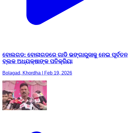
ବୋଲଗଡ: ବୋଲାଗଡରେ ଗାଡି ଭଙ୍ଗାରୁଜାକୁ ନେଇ ପୂର୍ବତନ
ବ୍ଲକ ଅଧ୍ୟକ୍ଷାଙ୍କ ପତିକ୍ରିୟା
Bolagad, Khordha | Feb 19, 2026