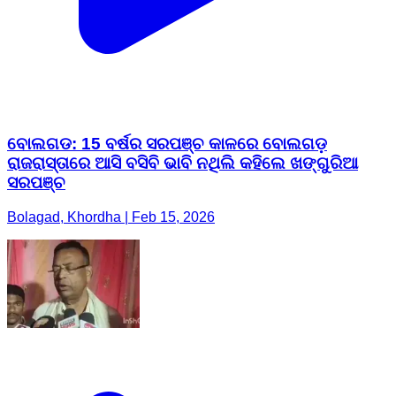
ବୋଲଗଡ: 15 ବର୍ଷର ସରପଞ୍ଚ କାଳରେ ବୋଲଗଡ଼
ରାଜରାସ୍ତାରେ ଆସି ବସିବି ଭାବି ନଥିଲି କହିଲେ ଖଙ୍ଗୁରିଆ
ସରପଞ୍ଚ
Bolagad, Khordha | Feb 15, 2026