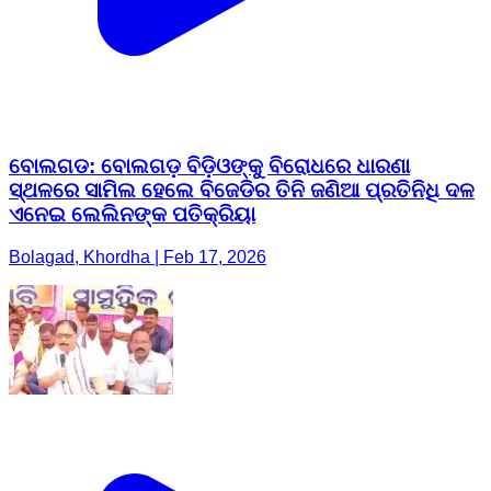
ବୋଲଗଡ: ବୋଲଗଡ଼ ବିଡ଼ିଓଙ୍କୁ ବିରୋଧରେ ଧାରଣା
ସ୍ଥଳରେ ସାମିଲ ହେଲେ ବିଜେଡିର ତିନି ଜଣିଆ ପ୍ରତିନିଧି ଦଳ
ଏନେଇ ଲେଲିନଙ୍କ ପତିକ୍ରିୟା
Bolagad, Khordha | Feb 17, 2026