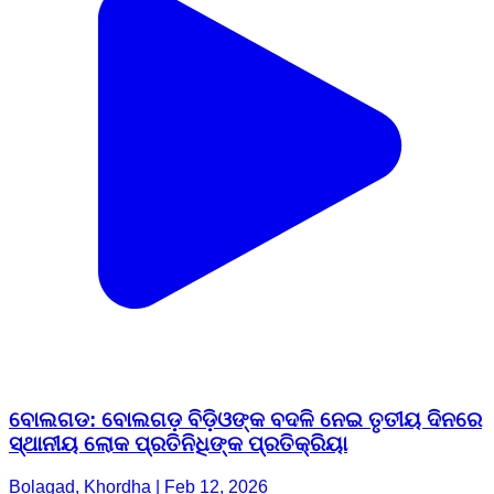
ବୋଲଗଡ: ବୋଲଗଡ଼ ବିଡ଼ିଓଙ୍କ ବଦଳି ନେଇ ତୃତୀୟ ଦିନରେ
ସ୍ଥାନୀୟ ଲୋକ ପ୍ରତିନିଧିଙ୍କ ପ୍ରତିକ୍ରିୟା
Bolagad, Khordha | Feb 12, 2026