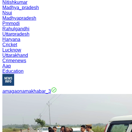
Nitishkumar
Madhya_pradesh
Nsui
Madhyapradesh
Pmmodi
Rahulgandhi
Uttarpradesh
Haryana
Cricket
Lucknow
Uttarakhand
Crimenews
Aap
Education
amagaonamakhabar_3