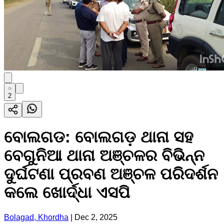
2
ବୋଲଗଡ: ବୋଲଗଡ଼ ଥାନା ସହ
ବେଗୁନିଆ ଥାନା ଅଞ୍ଚଳର ବିଭିନ୍ନ
ଦୁର୍ଘଟଣା ପ୍ରବଣ ଅଞ୍ଚଳ ପରିଦର୍ଶନ
କଲେ ଖୋର୍ଦ୍ଧା ଏସପି
Bolagad, Khordha
|
Dec 2, 2025