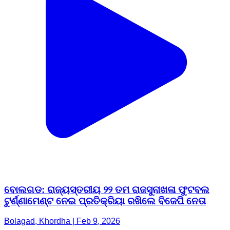
ବୋଲଗଡ: ରାଜ୍ୟସ୍ତରୀୟ ୨୨ ତମ ରାଜସୁନାଖଳା ଫୁଟବଲ
ଟୁର୍ଣ୍ଣାମେଣ୍ଟ ନେଇ ପ୍ରତିକ୍ରିୟା ରଖିଲେ ବିଜେପି ନେତା
Bolagad, Khordha | Feb 9, 2026