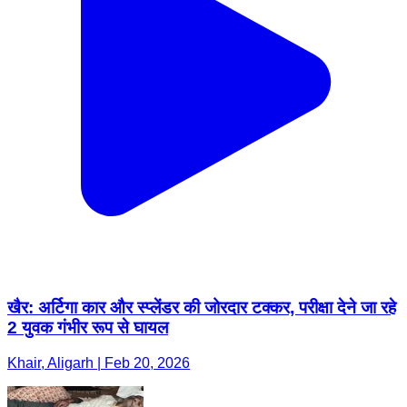
खैर: अर्टिगा कार और स्प्लेंडर की जोरदार टक्कर, परीक्षा देने जा रहे
2 युवक गंभीर रूप से घायल
Khair, Aligarh | Feb 20, 2026