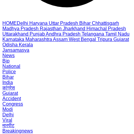
HOME
Delhi
Haryana
Uttar Pradesh
Bihar
Chhattisgarh
Madhya Pradesh
Rajasthan
Jharkhand
Himachal Pradesh
Uttarakhand
Punjab
Andhra Pradesh
Telangana
Tamil Nadu
Karnataka
Maharashtra
Assam
West Bengal
Tripura
Gujarat
Odisha
Kerala
Jansamasya
News
Bjp
National
Police
Bihar
India
कांग्रेस
Gujarat
Accident
Congress
Modi
Delhi
Viral
मारपीट
Breakingnews