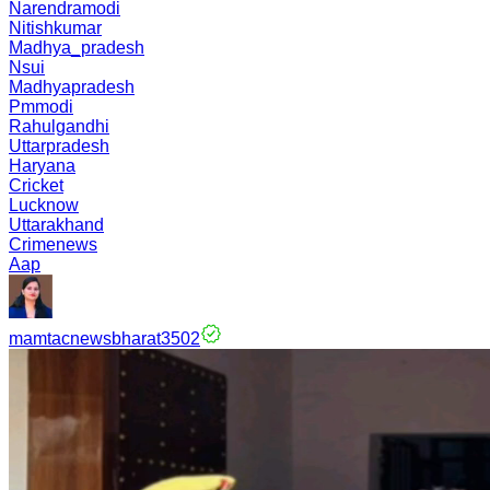
Narendramodi
Nitishkumar
Madhya_pradesh
Nsui
Madhyapradesh
Pmmodi
Rahulgandhi
Uttarpradesh
Haryana
Cricket
Lucknow
Uttarakhand
Crimenews
Aap
mamtacnewsbharat3502