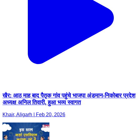
खैर: आठ माह बाद पैतृक गांव पहुंचे भाजपा अंडमान-निकोबार प्रदेश
अध्यक्ष अनिल तिवारी, हुआ भव्य स्वागत
Khair, Aligarh | Feb 20, 2026