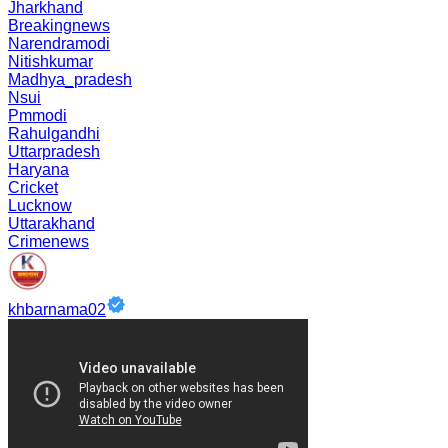
Jharkhand
Breakingnews
Narendramodi
Nitishkumar
Madhya_pradesh
Nsui
Pmmodi
Rahulgandhi
Uttarpradesh
Haryana
Cricket
Lucknow
Uttarakhand
Crimenews
khbarnama02