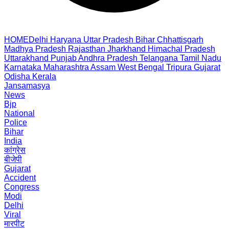
HOME
Delhi
Haryana
Uttar Pradesh
Bihar
Chhattisgarh
Madhya Pradesh
Rajasthan
Jharkhand
Himachal Pradesh
Uttarakhand
Punjab
Andhra Pradesh
Telangana
Tamil Nadu
Karnataka
Maharashtra
Assam
West Bengal
Tripura
Gujarat
Odisha
Kerala
Jansamasya
News
Bjp
National
Police
Bihar
India
कांग्रेस
बीजेपी
Gujarat
Accident
Congress
Modi
Delhi
Viral
मारपीट