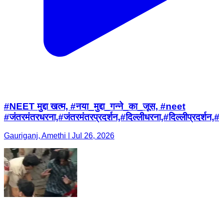
#NEET मुद्दा खत्म, #नया_मुद्दा_गन्ने_का_जूस, #neet
#जंतरमंतरधरना,#जंतरमंतरप्रदर्शन,#दिल्लीधरना,#दिल्
Gauriganj, Amethi | Jul 26, 2026