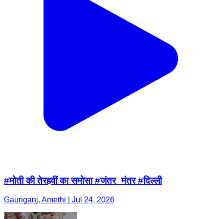
#मोती की तेरहवीं का समोसा #जंतर_मंतर #दिल्ली
Gauriganj, Amethi | Jul 24, 2026