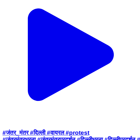
#जंतर_मंतर #दिल्ली #वायरल #protest
#जंतरमंतरधरना,#जंतरमंतरप्रदर्शन,#दिल्लीधरना,#दिल्