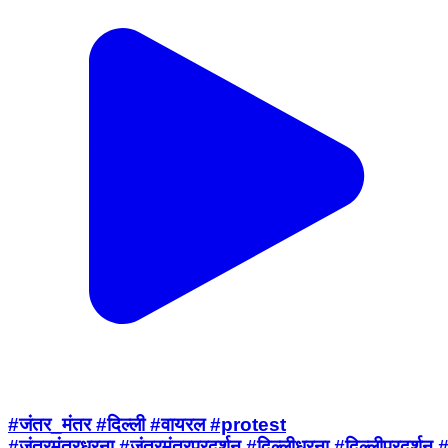
#जंतर_मंतर #दिल्ली #वायरल #protest
#जंतरमंतरधरना,#जंतरमंतरप्रदर्शन,#दिल्लीधरना,#दिल्