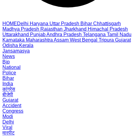
HOME
Delhi
Haryana
Uttar Pradesh
Bihar
Chhattisgarh
Madhya Pradesh
Rajasthan
Jharkhand
Himachal Pradesh
Uttarakhand
Punjab
Andhra Pradesh
Telangana
Tamil Nadu
Karnataka
Maharashtra
Assam
West Bengal
Tripura
Gujarat
Odisha
Kerala
Jansamasya
News
Bjp
National
Police
Bihar
India
कांग्रेस
बीजेपी
Gujarat
Accident
Congress
Modi
Delhi
Viral
मारपीट