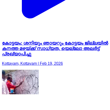
കോട്ടയം: ശനിയും ഞായറും കോട്ടയം ജില്ലയിൽ
കനത്ത മഴയ്ക്ക് സാധ്യത, യെല്ലോ അലർട്ട്
പ്രഖ്യാപിച്ചു
Kottayam, Kottayam | Feb 19, 2026