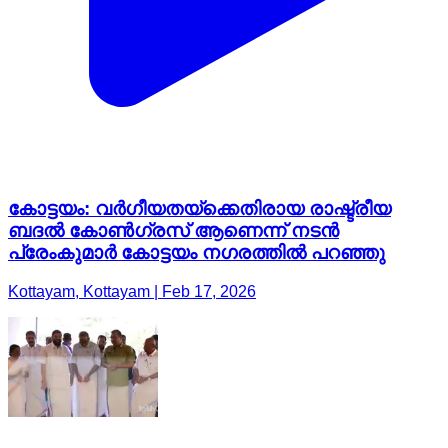
കോട്ടയം: വർഗീയതയ്ക്കെതിരായ രാഷ്ട്രീയ
ബദൽ കോൺഗ്രസ് ആണെന്ന് നടൻ
പ്രേംകുമാർ കോട്ടയം നഗരത്തിൽ പറഞ്ഞു
Kottayam, Kottayam | Feb 17, 2026