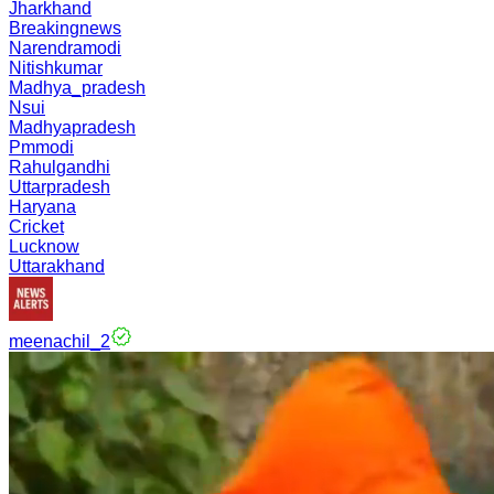
Jharkhand
Breakingnews
Narendramodi
Nitishkumar
Madhya_pradesh
Nsui
Madhyapradesh
Pmmodi
Rahulgandhi
Uttarpradesh
Haryana
Cricket
Lucknow
Uttarakhand
meenachil_2