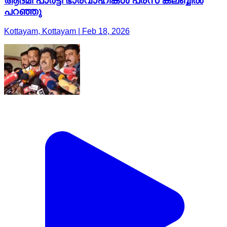
ആദ്മി പാർട്ടി ഭാരവാഹികൾ പ്രസ് ക്ലബ്ബിൽ
പറഞ്ഞു
Kottayam, Kottayam | Feb 18, 2026