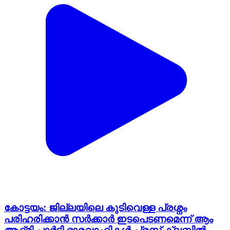
കോട്ടയം: ജില്ലയിലെ കുടിവെള്ള പ്രശ്നം
പരിഹരിക്കാൻ സർക്കാർ ഇടപെടണമെന്ന് ആം