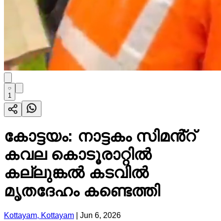
1
കോട്ടയം: നാട്ടകം സിമൻ്റ്
കവല കൊടൂരാറ്റിൽ
കല്ലുങ്കൽ കടവിൽ
മൃതദേഹം കണ്ടെത്തി
Kottayam, Kottayam
|
Jun 6, 2026