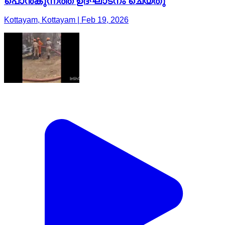
പൊൻകുന്നത്ത് ഉദ്ഘാടനം ചെയ്തു
Kottayam, Kottayam | Feb 19, 2026