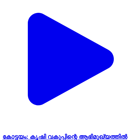
കോട്ടയം: കൃഷി വകുപ്പിന്റെ ആഭിമുഖ്യത്തില്‍