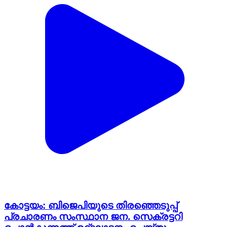
കോട്ടയം: ബിജെപിയുടെ തിരഞ്ഞെടുപ്പ്
പ്രചാരണം സംസ്ഥാന ജന. സെക്രട്ടറി