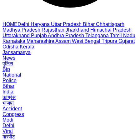
HOME
Delhi
Haryana
Uttar Pradesh
Bihar
Chhattisgarh
Madhya Pradesh
Rajasthan
Jharkhand
Himachal Pradesh
Uttarakhand
Punjab
Andhra Pradesh
Telangana
Tamil Nadu
Karnataka
Maharashtra
Assam
West Bengal
Tripura
Gujarat
Odisha
Kerala
Jansamasya
News
पुलिस
Bjp
National
Police
Bihar
India
कांग्रेस
भाजपा
Accident
Congress
Modi
Delhi
Viral
मारपीट