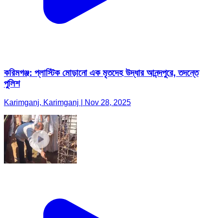
করিমগঞ্জ: প্লাস্টিক মোড়ানো এক মৃতদেহ উদ্ধার আনন্দপুরে, তদন্তে
পুলিশ
Karimganj, Karimganj | Nov 28, 2025