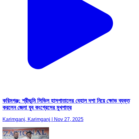
করিমগঞ্জ: শ্রীভূমি সিভিল হাসপাতালের বেহাল দশা নিয়ে ক্ষোভ ব্যক্ত
করলেন জেলা যুব কংগ্রেসের মুখপাত্র
Karimganj, Karimganj | Nov 27, 2025