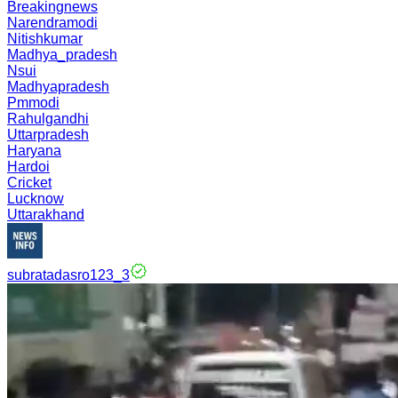
Breakingnews
Narendramodi
Nitishkumar
Madhya_pradesh
Nsui
Madhyapradesh
Pmmodi
Rahulgandhi
Uttarpradesh
Haryana
Hardoi
Cricket
Lucknow
Uttarakhand
subratadasro123_3