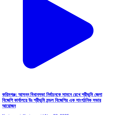
করিমগঞ্জ: আসন্ন বিধানসভা নির্বাচনকে সামনে রেখে শ্রীভূমি জেলা
বিজেপি কার্যালয়ে উঃ শ্রীভূমি মন্ডল বিজেপির এক সাংগঠনিক সভার
আয়োজন