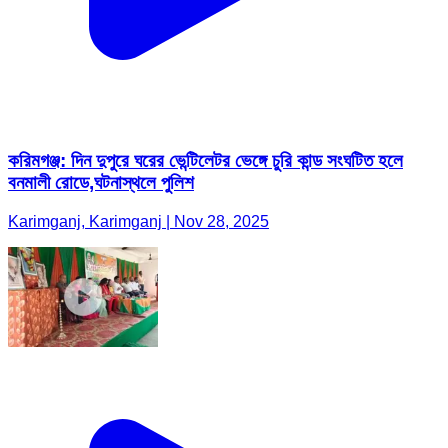
করিমগঞ্জ: দিন দুপুরে ঘরের ভেন্টিলেটর ভেঙ্গে চুরি কান্ড সংঘটিত হলে
বনমালী রোডে,ঘটনাস্থলে পুলিশ
Karimganj, Karimganj | Nov 28, 2025