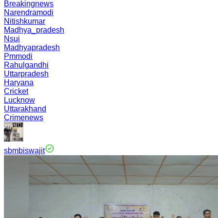
Breakingnews
Narendramodi
Nitishkumar
Madhya_pradesh
Nsui
Madhyapradesh
Pmmodi
Rahulgandhi
Uttarpradesh
Haryana
Cricket
Lucknow
Uttarakhand
Crimenews
sbmbiswajit