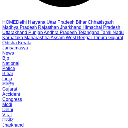
HOME
Delhi
Haryana
Uttar Pradesh
Bihar
Chhattisgarh
Madhya Pradesh
Rajasthan
Jharkhand
Himachal Pradesh
Uttarakhand
Punjab
Andhra Pradesh
Telangana
Tamil Nadu
Karnataka
Maharashtra
Assam
West Bengal
Tripura
Gujarat
Odisha
Kerala
Jansamasya
News
Bjp
National
Police
Bihar
India
कांग्रेस
Gujarat
Accident
Congress
Modi
Delhi
Viral
मारपीट
Jharkhand