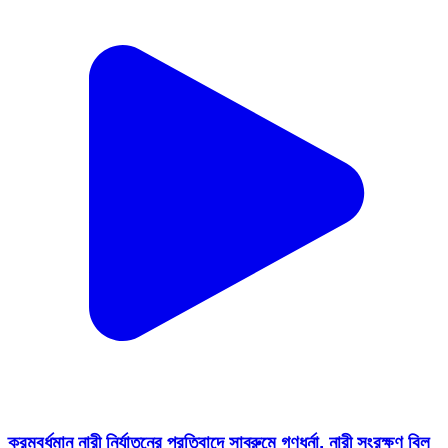
ক্রমবর্ধমান নারী নির্যাতনের প্রতিবাদে সাব্রুমে গণধর্না, নারী সংরক্ষণ বিল