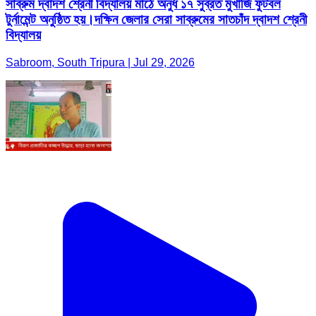
সাব্রুম দ্বাদশ শ্রেনী বিদ্যালয় মাঠে অনুর্ধ ১৭ সুব্রত মুখার্জি ফুটবল
টুর্নামেন্ট অনুষ্ঠিত হয়।দক্ষিন জেলার সেরা সাব্রুমের সাতচাঁদ দ্বাদশ শ্রেনী
বিদ্যালয়
Sabroom, South Tripura | Jul 29, 2026