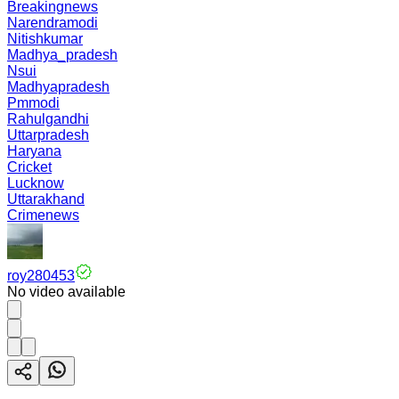
Breakingnews
Narendramodi
Nitishkumar
Madhya_pradesh
Nsui
Madhyapradesh
Pmmodi
Rahulgandhi
Uttarpradesh
Haryana
Cricket
Lucknow
Uttarakhand
Crimenews
roy280453
No video available