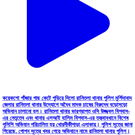
কয়েকশো গাঁজার গাছ কেটে পুড়িয়ে দিলো রানিতলা থানার পুলিশ মুর্শিদাবাদ
জেলার রানিতলা থানার উদ্যোগে অবৈধ মাদক চাষের বিরুদ্ধে বড়োসড়ো
অভিযান চালানো হল। রানিতলা থানার ভারপ্রাপ্ত ওসি উজ্জ্বল বিশ্বাস-
এর নেতৃত্বে এবং থানার এসআই হালিম বিশ্বাস-এর তত্ত্বাবধানে বিশেষ
পুলিশি অভিযান পরিচালিত হয় খোরদীকীপাড়া এলাকায়। পুলিশ সূত্রে জানা
গিয়েছে, গোপন সূত্রে খবর পেয়ে অভিযানে নামে রানিতলা থানার পুলিশ।
অভিযানের সময় খোরদীকীপাড়া এলাকার বিভিন্ন স্থান থেকে কয়েকশো
গাঁজার গাছ উদ্ধার করা হয়। উদ্ধার হওয়া গাছগুলি কেটে নষ্ট করার
পাশাপাশি আইনানুগ প্রক্রিয়া মেনে সেগুলি পুড়িয়ে ধ্বংস করা হয়। এ
প্রসঙ্গে রানিতলা থানার ভারপ্রাপ্ত ওসি উজ্জ্বল বিশ্বাস জানান, এলাকার
যুব সমাজকে মাদকের করাল গ্রাস থেকে দূরে রাখতে এবং সমাজে সুস্থ