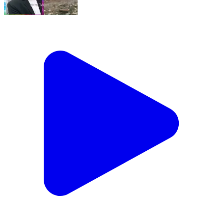
VC- মুর্শিদাবাদের ঐতিহ্যবাহী লালবাগ ফৌজদারি আদালতে ন্যায়বিচারের
পরিবেশ নিয়েই এবার সরব হলেন আইনজীবীরা। আদালত চত্বরের মধ্যেই
দীর্ঘদিন ধরে খাটাল-সংলগ্ন নোংরা পরিবেশ, তীব্র দুর্গন্ধ এবং অস্বাস্থ্যকর