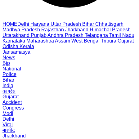
HOME
Delhi
Haryana
Uttar Pradesh
Bihar
Chhattisgarh
Madhya Pradesh
Rajasthan
Jharkhand
Himachal Pradesh
Uttarakhand
Punjab
Andhra Pradesh
Telangana
Tamil Nadu
Karnataka
Maharashtra
Assam
West Bengal
Tripura
Gujarat
Odisha
Kerala
Jansamasya
News
Bjp
National
Police
Bihar
India
कांग्रेस
Gujarat
Accident
Congress
Modi
Delhi
Viral
मारपीट
Jharkhand