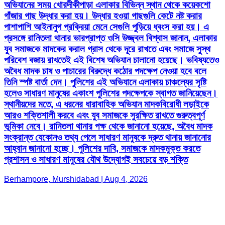
পরিবেশ বজায় রাখতেই এই বিশেষ অভিযান চালানো হয়েছে। ভবিষ্যতেও
অবৈধ মাদক চাষ ও পাচারের বিরুদ্ধে কঠোর পদক্ষেপ নেওয়া হবে বলে
তিনি স্পষ্ট বার্তা দেন। পুলিশের এই অভিযানে এলাকায় চাঞ্চল্যের সৃষ্টি
হলেও সাধারণ মানুষের একাংশ পুলিশের পদক্ষেপকে স্বাগত জানিয়েছেন।
স্থানীয়দের মতে, এ ধরনের ধারাবাহিক অভিযান মাদকবিরোধী লড়াইকে
আরও শক্তিশালী করবে এবং যুব সমাজকে সুরক্ষিত রাখতে গুরুত্বপূর্ণ
ভূমিকা নেবে। রানিতলা থানার পক্ষ থেকে জানানো হয়েছে, অবৈধ মাদক
সংক্রান্ত যেকোনও তথ্য পেলে সাধারণ মানুষকে দ্রুত থানায় জানানোর
আহ্বান জানানো হচ্ছে। পুলিশের দাবি, সমাজকে মাদকমুক্ত করতে
প্রশাসন ও সাধারণ মানুষের যৌথ উদ্যোগই সবচেয়ে বড় শক্তি
Berhampore, Murshidabad | Aug 4, 2026