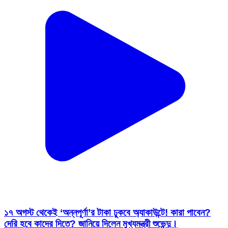
১৭ অগস্ট থেকেই ‘অন্নপূর্ণা’র টাকা ঢুকবে অ্যাকাউন্টে! কারা পাবেন?
দেরি হবে কাদের দিতে? জানিয়ে দিলেন মুখ্যমন্ত্রী শুভেন্দু।