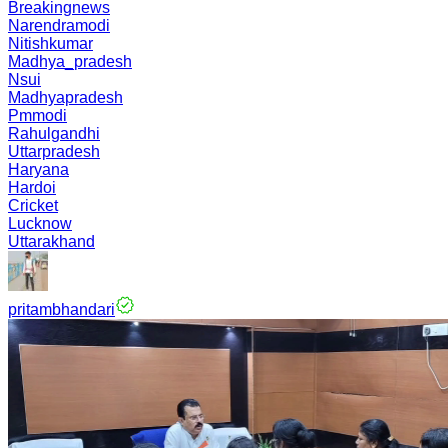
Breakingnews
Narendramodi
Nitishkumar
Madhya_pradesh
Nsui
Madhyapradesh
Pmmodi
Rahulgandhi
Uttarpradesh
Haryana
Hardoi
Cricket
Lucknow
Uttarakhand
pritambhandari