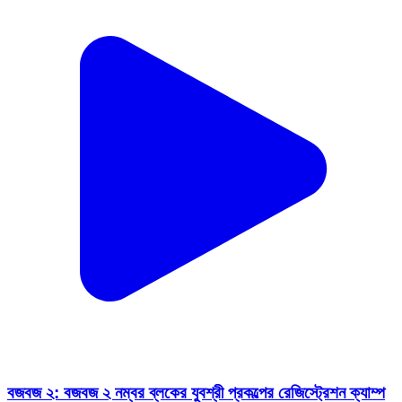
বজবজ ২: বজবজ ২ নম্বর ব্লকের যুবশ্রী প্রকল্পের রেজিস্ট্রেশন ক্যাম্প