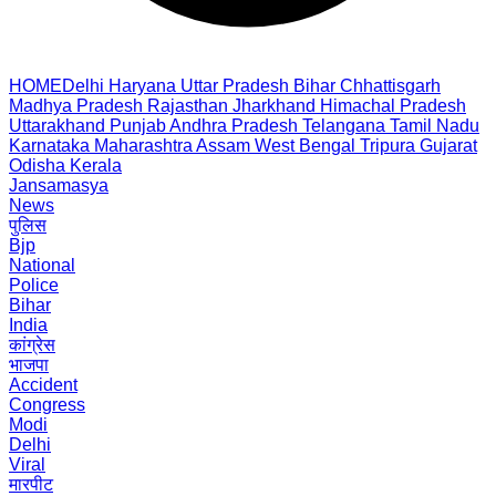
HOME
Delhi
Haryana
Uttar Pradesh
Bihar
Chhattisgarh
Madhya Pradesh
Rajasthan
Jharkhand
Himachal Pradesh
Uttarakhand
Punjab
Andhra Pradesh
Telangana
Tamil Nadu
Karnataka
Maharashtra
Assam
West Bengal
Tripura
Gujarat
Odisha
Kerala
Jansamasya
News
पुलिस
Bjp
National
Police
Bihar
India
कांग्रेस
भाजपा
Accident
Congress
Modi
Delhi
Viral
मारपीट