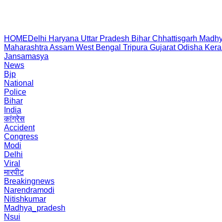
HOME
Delhi
Haryana
Uttar Pradesh
Bihar
Chhattisgarh
Madhy
Maharashtra
Assam
West Bengal
Tripura
Gujarat
Odisha
Kera
Jansamasya
News
Bjp
National
Police
Bihar
India
कांग्रेस
Accident
Congress
Modi
Delhi
Viral
मारपीट
Breakingnews
Narendramodi
Nitishkumar
Madhya_pradesh
Nsui