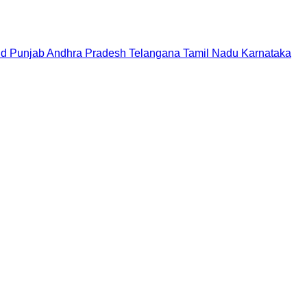
nd
Punjab
Andhra Pradesh
Telangana
Tamil Nadu
Karnataka