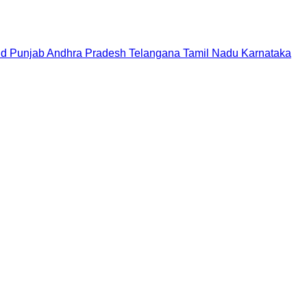
nd
Punjab
Andhra Pradesh
Telangana
Tamil Nadu
Karnataka