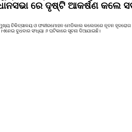
ିଧାନସଭା ରେ ଦୃଷ୍ଟି ଆକର୍ଷଣ କଲେ 
ା ମୁଖ୍ୟ ଚିକିତ୍ସାଳୟ ଓ ଫକୀରମୋହନ ମେଡିକାଲ କଲେଜରେ ନୂତନ ହୃଦରୋଗ କେ
।ଏନେଇ ବୁଧବାର ସଂଧ୍ୟା ୬ ଘଟିକାରେ ସୂଚନା ଦିଆଯାଇଛି।