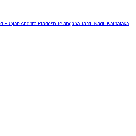
nd
Punjab
Andhra Pradesh
Telangana
Tamil Nadu
Karnataka