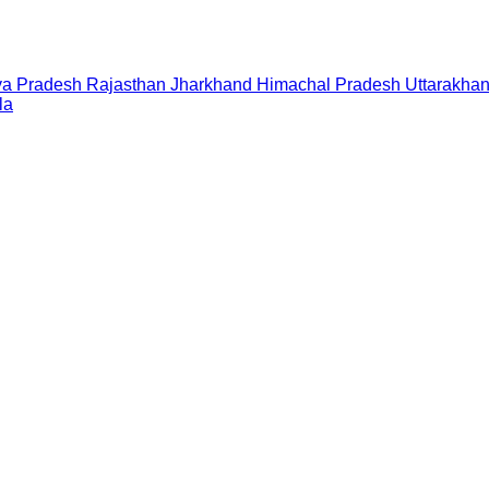
a Pradesh
Rajasthan
Jharkhand
Himachal Pradesh
Uttarakha
la