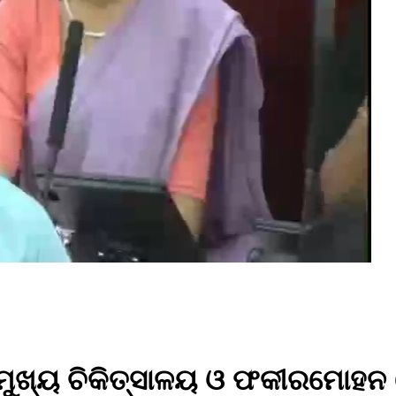
ଲା ମୁଖ୍ୟ ଚିକିତ୍ସାଳୟ ଓ ଫକୀରମୋ