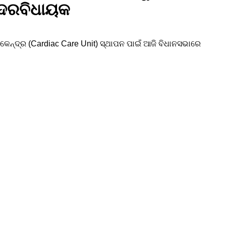
ସଦରବିଧାୟକ
ନ୍ଦ୍ର (Cardiac Care Unit) ସ୍ଥାପନ ପାଇଁ ଆଜି ବିଧାନସଭାରେ