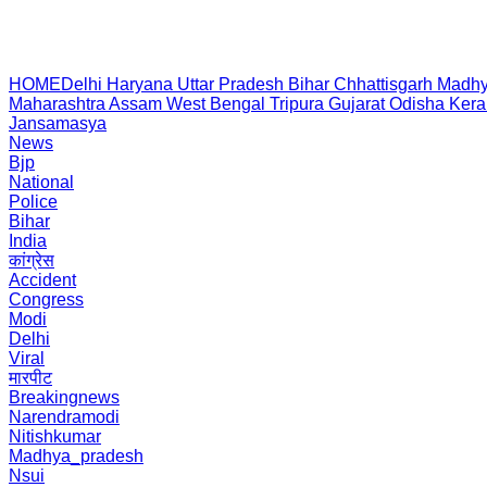
HOME
Delhi
Haryana
Uttar Pradesh
Bihar
Chhattisgarh
Madhy
Maharashtra
Assam
West Bengal
Tripura
Gujarat
Odisha
Kera
Jansamasya
News
Bjp
National
Police
Bihar
India
कांग्रेस
Accident
Congress
Modi
Delhi
Viral
मारपीट
Breakingnews
Narendramodi
Nitishkumar
Madhya_pradesh
Nsui