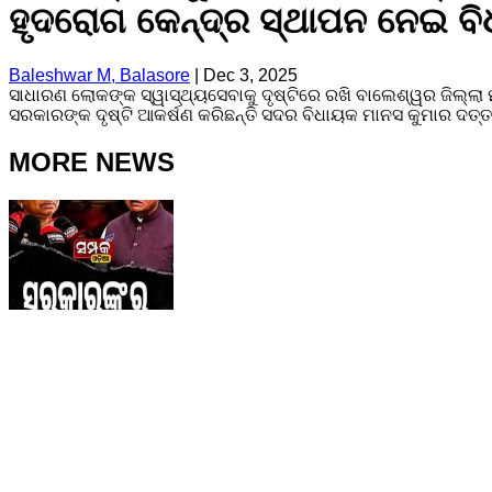
ହୃଦରୋଗ କେନ୍ଦ୍ର ସ୍ଥାପନ ନେଇ ବ
Baleshwar M, Balasore
|
Dec 3, 2025
ସାଧାରଣ ଲୋକଙ୍କ ସ୍ୱାସ୍ଥ୍ୟସେବାକୁ ଦୃଷ୍ଟିରେ ରଖି ବାଲେଶ୍ୱର ଜିଲ୍ଲ
ସରକାରଙ୍କ ଦୃଷ୍ଟି ଆକର୍ଷଣ କରିଛନ୍ତି ସଦର ବିଧାୟକ ମାନସ କୁମାର ଦତ୍ତ
MORE NEWS