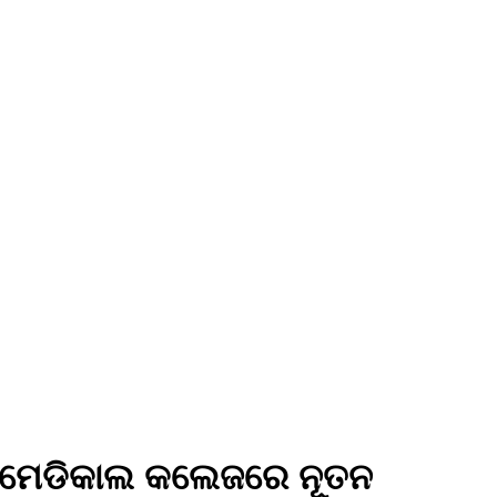
ହନ ମେଡିକାଲ କଲେଜରେ ନୂତନ