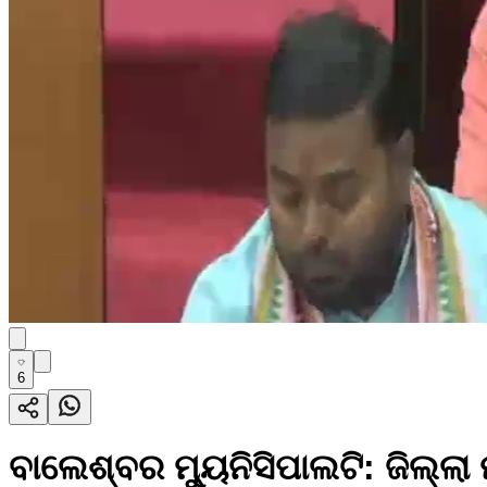
6
ବାଲେଶ୍ବର ମ୍ୟୁନିସିପାଲଟି: ଜିଲ୍