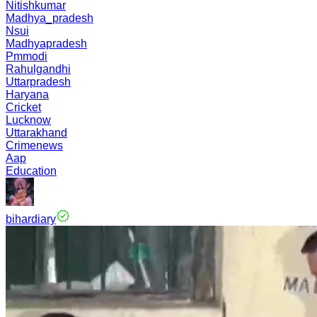
Nitishkumar
Madhya_pradesh
Nsui
Madhyapradesh
Pmmodi
Rahulgandhi
Uttarpradesh
Haryana
Cricket
Lucknow
Uttarakhand
Crimenews
Aap
Education
bihardiary