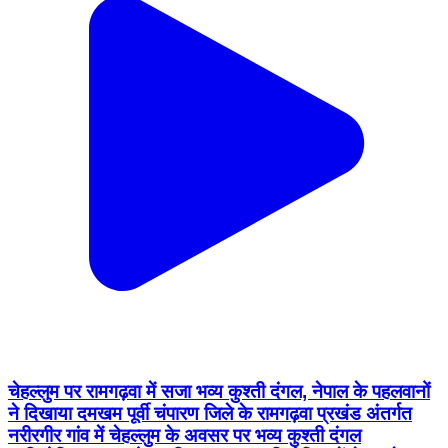
चेहल्लुम पर रामगढ़वा में सजा भव्य कुश्ती दंगल, नेपाल के पहलवानों
ने दिखाया दमखम पूर्वी चंपारण जिले के रामगढ़वा प्रखंड अंतर्गत
नरीरगीर गांव में चेहल्लुम के अवसर पर भव्य कुश्ती दंगल
प्रतियोगिता का आयोजन किया गया। प्रतियोगिता में नेपाल के
विभिन्न क्षेत्रों से आए नामी पहलवानों के साथ स्थानीय पहलवानों ने
भी अखाड़े में अपने दमखम और दांव-पेच का शानदार प्रदर्शन
किया।।।।।।।।। #motiharinews
#amiteshkumar #motiharinewsupdate