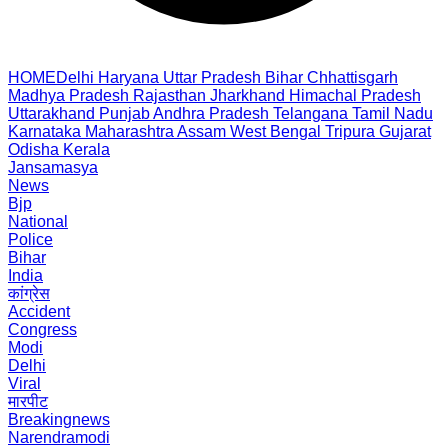
HOME
Delhi
Haryana
Uttar Pradesh
Bihar
Chhattisgarh
Madhya Pradesh
Rajasthan
Jharkhand
Himachal Pradesh
Uttarakhand
Punjab
Andhra Pradesh
Telangana
Tamil Nadu
Karnataka
Maharashtra
Assam
West Bengal
Tripura
Gujarat
Odisha
Kerala
Jansamasya
News
Bjp
National
Police
Bihar
India
कांग्रेस
Accident
Congress
Modi
Delhi
Viral
मारपीट
Breakingnews
Narendramodi