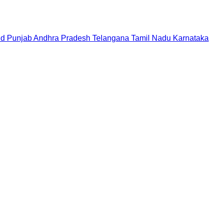
nd
Punjab
Andhra Pradesh
Telangana
Tamil Nadu
Karnataka