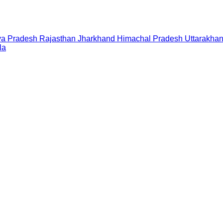
a Pradesh
Rajasthan
Jharkhand
Himachal Pradesh
Uttarakha
la