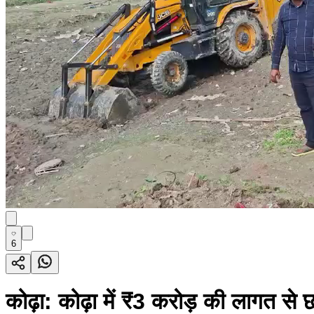
6
कोढ़ा: कोढ़ा में ₹3 करोड़ की लागत से छठ 