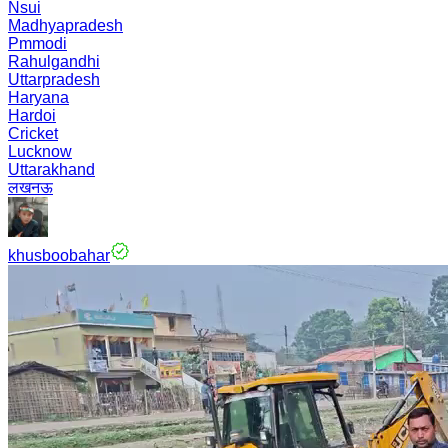
Nsui
Madhyapradesh
Pmmodi
Rahulgandhi
Uttarpradesh
Haryana
Hardoi
Cricket
Lucknow
Uttarakhand
लखनऊ
khusboobahar