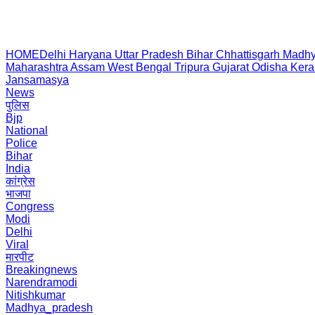
HOME
Delhi
Haryana
Uttar Pradesh
Bihar
Chhattisgarh
Madhy
Maharashtra
Assam
West Bengal
Tripura
Gujarat
Odisha
Kera
Jansamasya
News
पुलिस
Bjp
National
Police
Bihar
India
कांग्रेस
भाजपा
Congress
Modi
Delhi
Viral
मारपीट
Breakingnews
Narendramodi
Nitishkumar
Madhya_pradesh