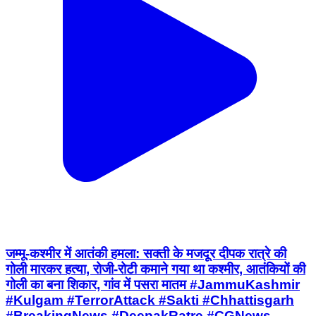
जम्मू-कश्मीर में आतंकी हमला: सक्ती के मजदूर दीपक रात्रे की
गोली मारकर हत्या, रोजी-रोटी कमाने गया था कश्मीर, आतंकियों की
गोली का बना शिकार, गांव में पसरा मातम #JammuKashmir
#Kulgam #TerrorAttack #Sakti #Chhattisgarh
#BreakingNews #DeepakRatre #CGNews