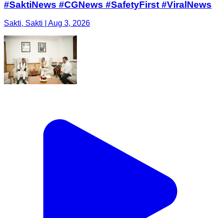
#SaktiNews #CGNews #SafetyFirst #ViralNews
Sakti, Sakti | Aug 3, 2026