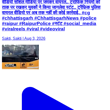
वीडियो सोशल मीडिया पर जमकर वायरल.. ट्राफिक नियमो को
ताक पर रखकर युवकों ने किया जानलेवा स्टंट.. ट्रैफ़िक पुलिस
वायरल वीडियो पर अब तक नहीं की कोई कार्रवाई.. #cg
#chhattisgarh #ChhattisgarhNews #police
#raipur #RaipurPolice #स्टंट #social_media
#viralreels #viral #videoviral
Sakti, Sakti | Aug 3, 2026