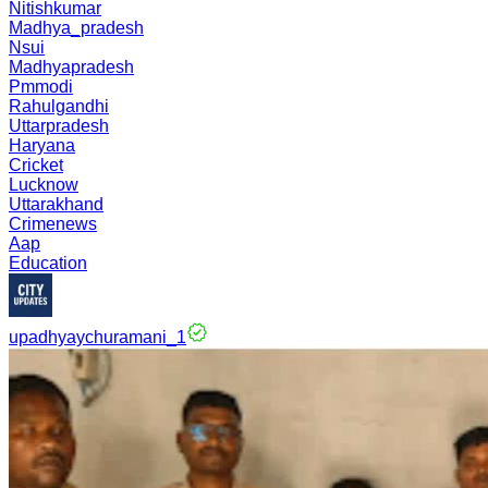
Nitishkumar
Madhya_pradesh
Nsui
Madhyapradesh
Pmmodi
Rahulgandhi
Uttarpradesh
Haryana
Cricket
Lucknow
Uttarakhand
Crimenews
Aap
Education
upadhyaychuramani_1