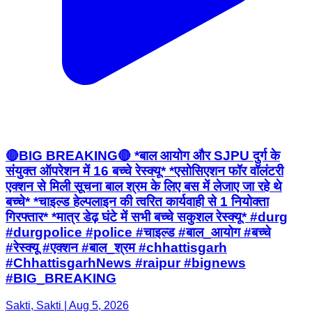
🔴BIG BREAKING🔴 *बाल आयोग और SJPU दुर्ग के
संयुक्त ऑपरेशन में 16 बच्चे रेस्क्यू* *एसोसिएशन फॉर वॉलंटरी
एक्शन से मिली सूचना बाल श्रम के लिए बस में लेजाए जा रहे थे
बच्चे* *चाइल्ड हेल्पलाइन की त्वरित कार्यवाही से 1 नियोक्ता
गिरफ्तार* *मात्र डेढ़ घंटे में सभी बच्चे सकुशल रेस्क्यू* #durg
#durgpolice #police #चाइल्ड #बाल_आयोग #बच्चे
#रेस्क्यू #एक्शन #बाल_श्रम #chhattisgarh
#ChhattisgarhNews #raipur #bignews
#BIG_BREAKING
Sakti, Sakti | Aug 5, 2026