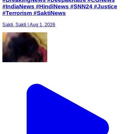
#IndiaNews #HindiNews #SNN24 #Justice
#Terrorism #SaktiNews
Sakti, Sakti | Aug 1, 2026