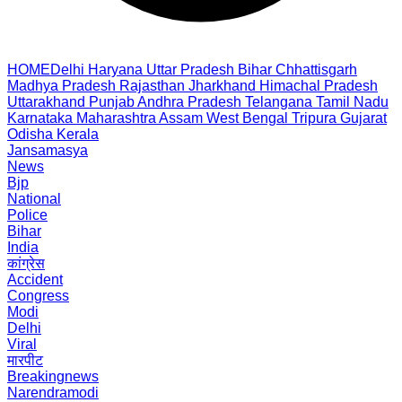
HOME
Delhi
Haryana
Uttar Pradesh
Bihar
Chhattisgarh
Madhya Pradesh
Rajasthan
Jharkhand
Himachal Pradesh
Uttarakhand
Punjab
Andhra Pradesh
Telangana
Tamil Nadu
Karnataka
Maharashtra
Assam
West Bengal
Tripura
Gujarat
Odisha
Kerala
Jansamasya
News
Bjp
National
Police
Bihar
India
कांग्रेस
Accident
Congress
Modi
Delhi
Viral
मारपीट
Breakingnews
Narendramodi