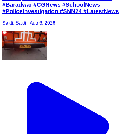
#Baradwar #CGNews #SchoolNews
#PoliceInvestigation #SNN24 #LatestNews
Sakti, Sakti | Aug 6, 2026