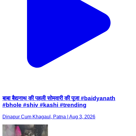
बाबा बैद्यनाथ की पहली सोमवारी की पूजा #baidyanath
#bhole #shiv #kashi #trending
Dinapur Cum Khagaul, Patna | Aug 3, 2026