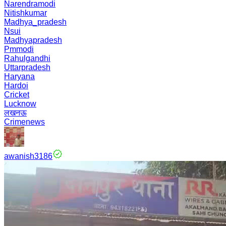
Narendramodi
Nitishkumar
Madhya_pradesh
Nsui
Madhyapradesh
Pmmodi
Rahulgandhi
Uttarpradesh
Haryana
Hardoi
Cricket
Lucknow
लखनऊ
Crimenews
awanish3186