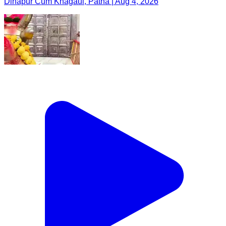
Dinapur Cum Khagaul, Patna | Aug 4, 2026