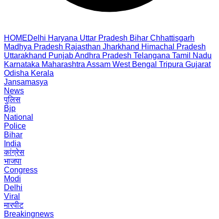
HOME
Delhi
Haryana
Uttar Pradesh
Bihar
Chhattisgarh
Madhya Pradesh
Rajasthan
Jharkhand
Himachal Pradesh
Uttarakhand
Punjab
Andhra Pradesh
Telangana
Tamil Nadu
Karnataka
Maharashtra
Assam
West Bengal
Tripura
Gujarat
Odisha
Kerala
Jansamasya
News
पुलिस
Bjp
National
Police
Bihar
India
कांग्रेस
भाजपा
Congress
Modi
Delhi
Viral
मारपीट
Breakingnews