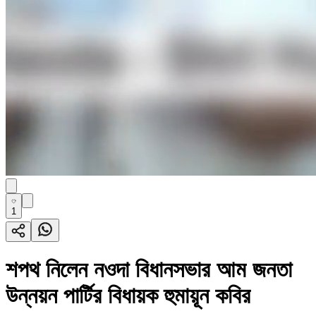
1
শপথ নিলেন নওদা বিধানসভার আম জনতা
উন্নয়ন পার্টির বিধায়ক হুমায়ূন কবির