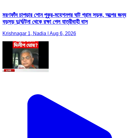
মরণফাঁদ চাপড়ার শোন পুকুর-মহেশনগর ঘাট গ্রাম সড়ক, অল্পের জন্য
বড়সড় দু/র্ঘ/টনা থেকে রক্ষা পেল যাত্রীবাহী বাস
Krishnagar 1, Nadia | Aug 6, 2026