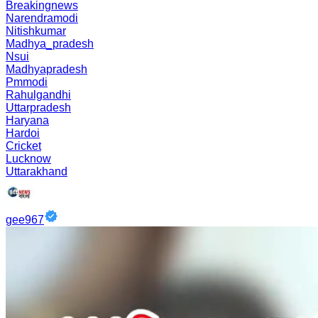
Breakingnews
Narendramodi
Nitishkumar
Madhya_pradesh
Nsui
Madhyapradesh
Pmmodi
Rahulgandhi
Uttarpradesh
Haryana
Hardoi
Cricket
Lucknow
Uttarakhand
gee967