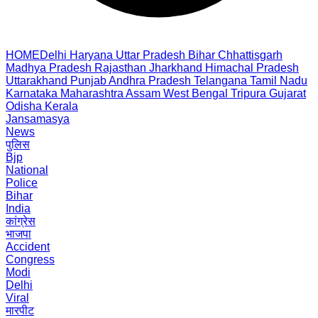
HOME
Delhi
Haryana
Uttar Pradesh
Bihar
Chhattisgarh
Madhya Pradesh
Rajasthan
Jharkhand
Himachal Pradesh
Uttarakhand
Punjab
Andhra Pradesh
Telangana
Tamil Nadu
Karnataka
Maharashtra
Assam
West Bengal
Tripura
Gujarat
Odisha
Kerala
Jansamasya
News
पुलिस
Bjp
National
Police
Bihar
India
कांग्रेस
भाजपा
Accident
Congress
Modi
Delhi
Viral
मारपीट