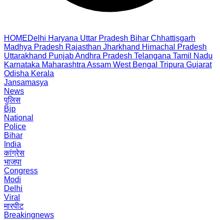
HOME
Delhi
Haryana
Uttar Pradesh
Bihar
Chhattisgarh
Madhya Pradesh
Rajasthan
Jharkhand
Himachal Pradesh
Uttarakhand
Punjab
Andhra Pradesh
Telangana
Tamil Nadu
Karnataka
Maharashtra
Assam
West Bengal
Tripura
Gujarat
Odisha
Kerala
Jansamasya
News
पुलिस
Bjp
National
Police
Bihar
India
कांग्रेस
भाजपा
Congress
Modi
Delhi
Viral
मारपीट
Breakingnews