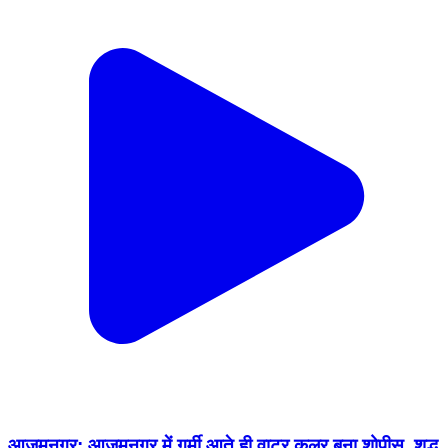
आज़मनगर: आजमनगर में गर्मी आते ही वाटर कूलर बना शोपीस, शुद्ध