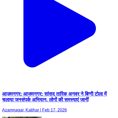
आज़मनगर: आजमनगर: सांसद तारिक अनवर ने बिग्गी टोला में
चलाया जनसंपर्क अभियान, लोगों की समस्याएं जानीं
Azamnagar, Katihar | Feb 17, 2026