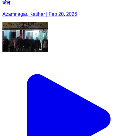
जेल
Azamnagar, Katihar | Feb 20, 2026