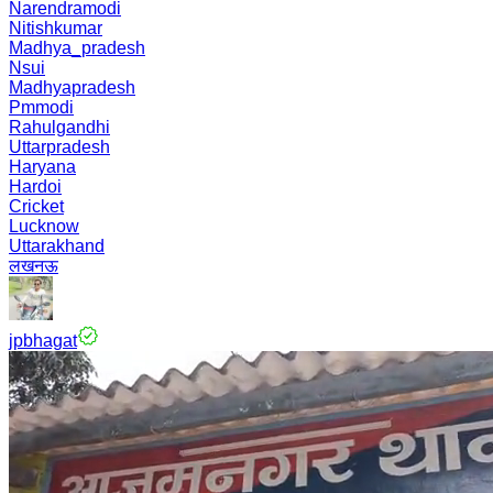
Narendramodi
Nitishkumar
Madhya_pradesh
Nsui
Madhyapradesh
Pmmodi
Rahulgandhi
Uttarpradesh
Haryana
Hardoi
Cricket
Lucknow
Uttarakhand
लखनऊ
jpbhagat