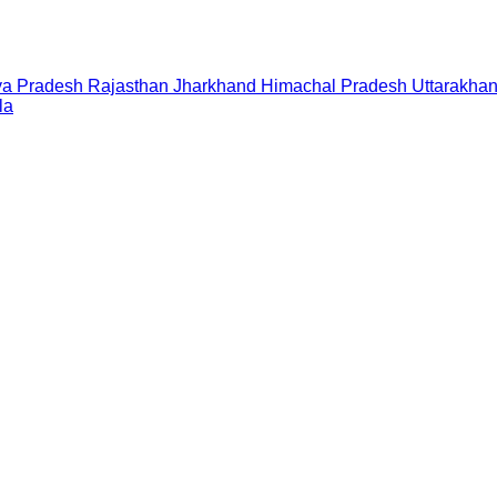
a Pradesh
Rajasthan
Jharkhand
Himachal Pradesh
Uttarakha
la