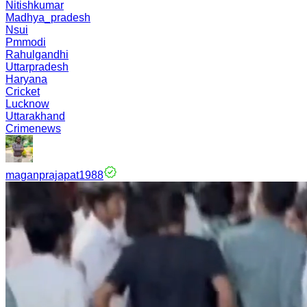
Nitishkumar
Madhya_pradesh
Nsui
Pmmodi
Rahulgandhi
Uttarpradesh
Haryana
Cricket
Lucknow
Uttarakhand
Crimenews
maganprajapat1988