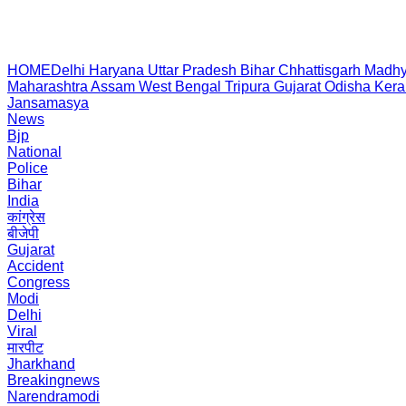
HOME
Delhi
Haryana
Uttar Pradesh
Bihar
Chhattisgarh
Madhy
Maharashtra
Assam
West Bengal
Tripura
Gujarat
Odisha
Kera
Jansamasya
News
Bjp
National
Police
Bihar
India
कांग्रेस
बीजेपी
Gujarat
Accident
Congress
Modi
Delhi
Viral
मारपीट
Jharkhand
Breakingnews
Narendramodi