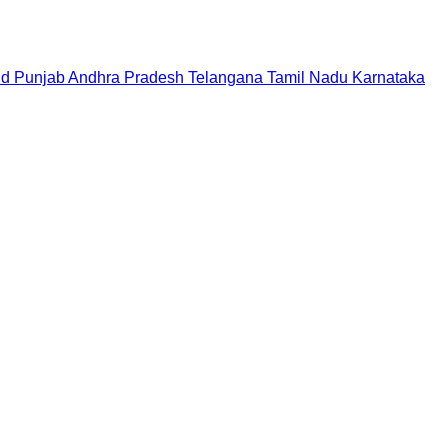
nd
Punjab
Andhra Pradesh
Telangana
Tamil Nadu
Karnataka