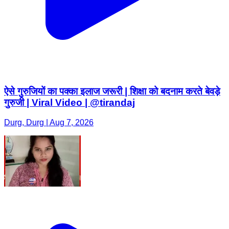
ऐसे गुरुजियों का पक्का इलाज जरूरी | शिक्षा को बदनाम करते बेवड़े
गुरुजी | Viral Video | @tirandaj
Durg, Durg | Aug 7, 2026