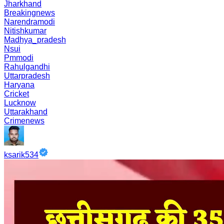
Jharkhand
Breakingnews
Narendramodi
Nitishkumar
Madhya_pradesh
Nsui
Pmmodi
Rahulgandhi
Uttarpradesh
Haryana
Cricket
Lucknow
Uttarakhand
Crimenews
ksarik534