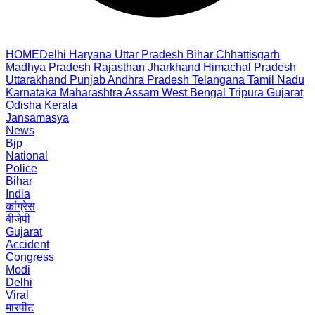
HOME
Delhi
Haryana
Uttar Pradesh
Bihar
Chhattisgarh
Madhya Pradesh
Rajasthan
Jharkhand
Himachal Pradesh
Uttarakhand
Punjab
Andhra Pradesh
Telangana
Tamil Nadu
Karnataka
Maharashtra
Assam
West Bengal
Tripura
Gujarat
Odisha
Kerala
Jansamasya
News
Bjp
National
Police
Bihar
India
कांग्रेस
बीजेपी
Gujarat
Accident
Congress
Modi
Delhi
Viral
मारपीट