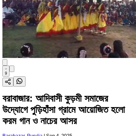
9
বরাবাজার: আদিবাসী কুড়মী সমাজের
উদ্যোগে পুড়িহাঁসা গ্রামে আয়োজিত হলো
করম গান ও নাচের আসর
Barabazar, Purulia
|
Sep 4, 2025