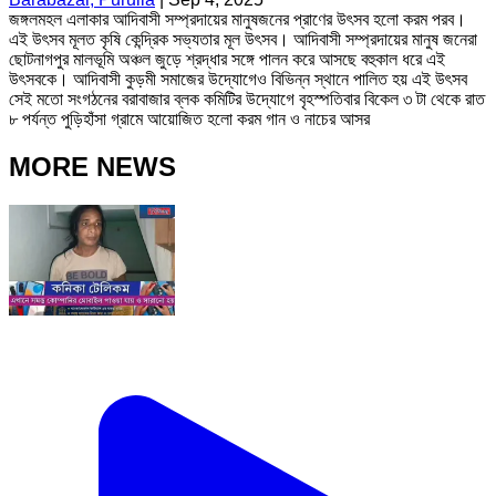
জঙ্গলমহল এলাকার আদিবাসী সম্প্রদায়ের মানুষজনের প্রাণের উৎসব হলো করম পরব।
এই উৎসব মূলত কৃষি কেন্দ্রিক সভ্যতার মূল উৎসব। আদিবাসী সম্প্রদায়ের মানুষ জনেরা
ছোটনাগপুর মালভূমি অঞ্চল জুড়ে শ্রদ্ধার সঙ্গে পালন করে আসছে বহুকাল ধরে এই
উৎসবকে। আদিবাসী কুড়মী সমাজের উদ্যোগেও বিভিন্ন স্থানে পালিত হয় এই উৎসব
সেই মতো সংগঠনের বরাবাজার ব্লক কমিটির উদ্যোগে বৃহস্পতিবার বিকেল ৩ টা থেকে রাত
৮ পর্যন্ত পুড়িহাঁসা গ্রামে আয়োজিত হলো করম গান ও নাচের আসর
MORE NEWS