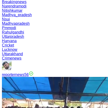
Breakingnews
Narendramodi
Nitishkumar
Madhya_pradesh
Nsui
Madhyapradesh
Pmmodi
Rahulgandhi
Uttarpradesh
Haryana
Cricket
Lucknow
Uttarakhand
Crimenews
reporternews56