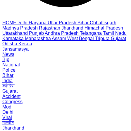
HOME
Delhi
Haryana
Uttar Pradesh
Bihar
Chhattisgarh
Madhya Pradesh
Rajasthan
Jharkhand
Himachal Pradesh
Uttarakhand
Punjab
Andhra Pradesh
Telangana
Tamil Nadu
Karnataka
Maharashtra
Assam
West Bengal
Tripura
Gujarat
Odisha
Kerala
Jansamasya
News
Bjp
National
Police
Bihar
India
कांग्रेस
Gujarat
Accident
Congress
Modi
Delhi
Viral
मारपीट
Jharkhand