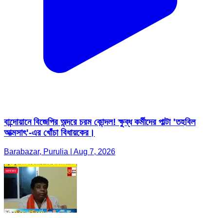
বান্দোয়ানে বিজেপির অন্দরে চরম কোন্দল! ক্ষুব্ধ কর্মীদের পাল্টা 'তহবিল
আত্মসাৎ'-এর খোঁচা বিধায়কের।
Barabazar, Purulia | Aug 7, 2026