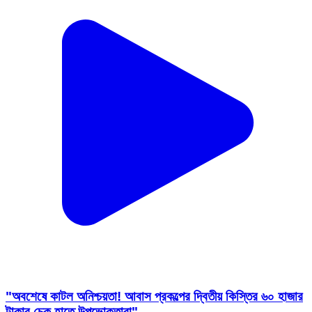
"অবশেষে কাটল অনিশ্চয়তা! আবাস প্রকল্পের দ্বিতীয় কিস্তির ৬০ হাজার
টাকার চেক হাতে উপভোক্তারা"