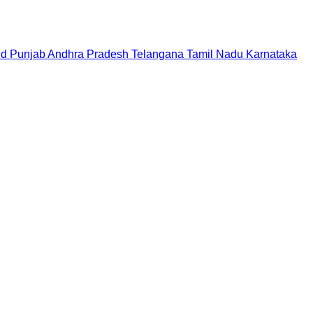
nd
Punjab
Andhra Pradesh
Telangana
Tamil Nadu
Karnataka