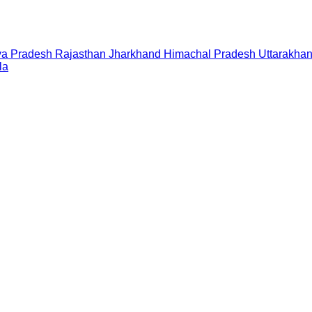
a Pradesh
Rajasthan
Jharkhand
Himachal Pradesh
Uttarakha
la