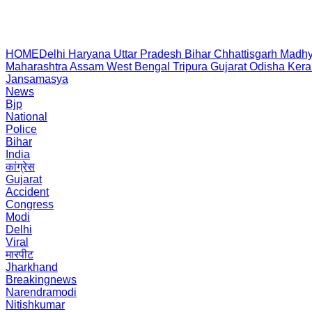
HOME
Delhi
Haryana
Uttar Pradesh
Bihar
Chhattisgarh
Madhy
Maharashtra
Assam
West Bengal
Tripura
Gujarat
Odisha
Kera
Jansamasya
News
Bjp
National
Police
Bihar
India
कांग्रेस
Gujarat
Accident
Congress
Modi
Delhi
Viral
मारपीट
Jharkhand
Breakingnews
Narendramodi
Nitishkumar