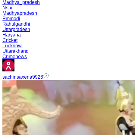
Madhya_pradesh
Nsui
Madhyapradesh
Pmmodi
Rahulgandhi
Uttarpradesh
Haryana
Cricket
Lucknow
Uttarakhand
Crimenews
sachinsaxena9926