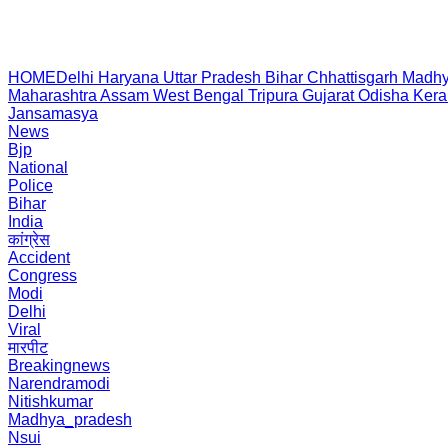
HOME
Delhi
Haryana
Uttar Pradesh
Bihar
Chhattisgarh
Madhy
Maharashtra
Assam
West Bengal
Tripura
Gujarat
Odisha
Kera
Jansamasya
News
Bjp
National
Police
Bihar
India
कांग्रेस
Accident
Congress
Modi
Delhi
Viral
मारपीट
Breakingnews
Narendramodi
Nitishkumar
Madhya_pradesh
Nsui