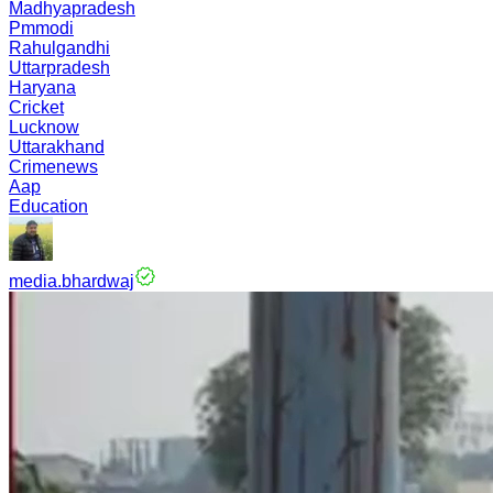
Madhyapradesh
Pmmodi
Rahulgandhi
Uttarpradesh
Haryana
Cricket
Lucknow
Uttarakhand
Crimenews
Aap
Education
media.bhardwaj