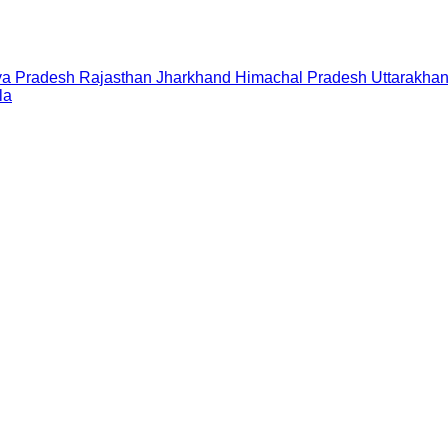
a Pradesh
Rajasthan
Jharkhand
Himachal Pradesh
Uttarakha
la