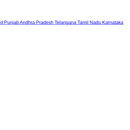
nd
Punjab
Andhra Pradesh
Telangana
Tamil Nadu
Karnataka