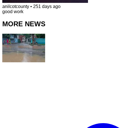
anilcotcounty
•
251 days ago
good work
MORE NEWS