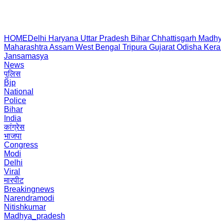
HOME
Delhi
Haryana
Uttar Pradesh
Bihar
Chhattisgarh
Madhy
Maharashtra
Assam
West Bengal
Tripura
Gujarat
Odisha
Kera
Jansamasya
News
पुलिस
Bjp
National
Police
Bihar
India
कांग्रेस
भाजपा
Congress
Modi
Delhi
Viral
मारपीट
Breakingnews
Narendramodi
Nitishkumar
Madhya_pradesh