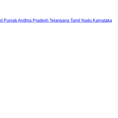
nd
Punjab
Andhra Pradesh
Telangana
Tamil Nadu
Karnataka