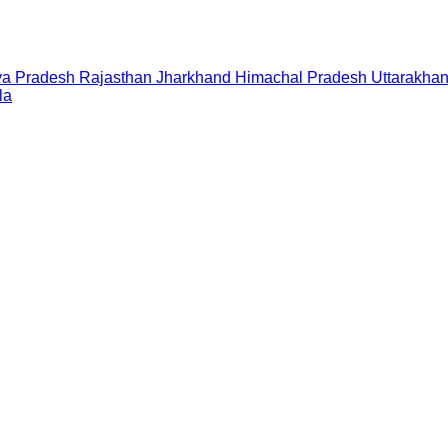
a Pradesh
Rajasthan
Jharkhand
Himachal Pradesh
Uttarakha
la