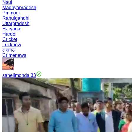
Nsui
Madhyapradesh
Pmmodi
Rahulgandhi
Uttarpradesh
Haryana
Hardoi
Cricket
Lucknow
लखनऊ
Crimenews
sahelimondal33