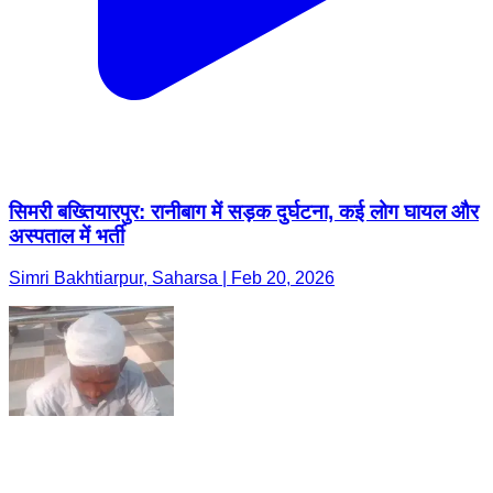
सिमरी बख्तियारपुर: रानीबाग में सड़क दुर्घटना, कई लोग घायल और
अस्पताल में भर्ती
Simri Bakhtiarpur, Saharsa | Feb 20, 2026