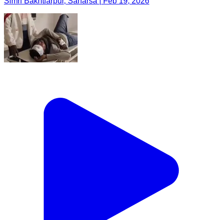
Simri Bakhtiarpur, Saharsa | Feb 19, 2026