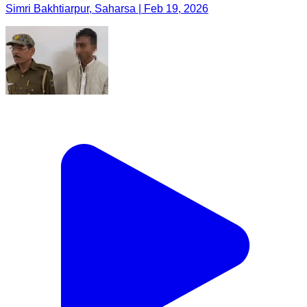
Simri Bakhtiarpur, Saharsa | Feb 19, 2026