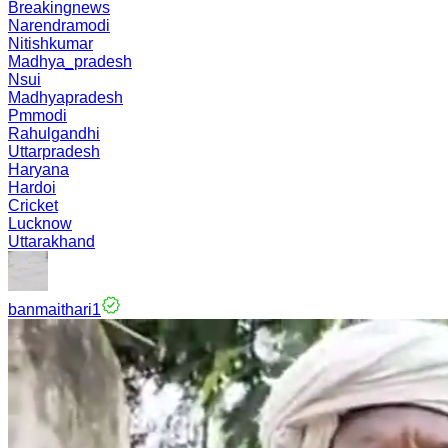
Breakingnews
Narendramodi
Nitishkumar
Madhya_pradesh
Nsui
Madhyapradesh
Pmmodi
Rahulgandhi
Uttarpradesh
Haryana
Hardoi
Cricket
Lucknow
Uttarakhand
banmaithari1