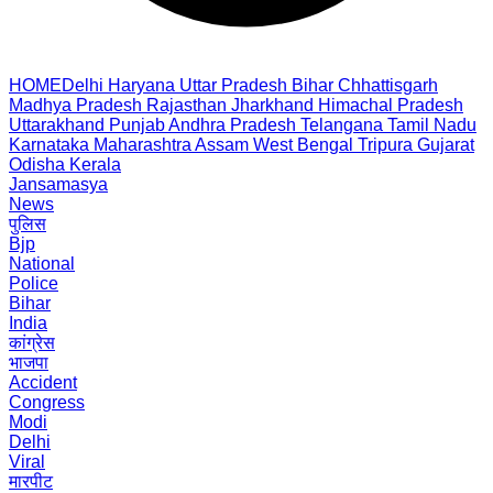
HOME
Delhi
Haryana
Uttar Pradesh
Bihar
Chhattisgarh
Madhya Pradesh
Rajasthan
Jharkhand
Himachal Pradesh
Uttarakhand
Punjab
Andhra Pradesh
Telangana
Tamil Nadu
Karnataka
Maharashtra
Assam
West Bengal
Tripura
Gujarat
Odisha
Kerala
Jansamasya
News
पुलिस
Bjp
National
Police
Bihar
India
कांग्रेस
भाजपा
Accident
Congress
Modi
Delhi
Viral
मारपीट