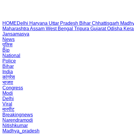
HOME
Delhi
Haryana
Uttar Pradesh
Bihar
Chhattisgarh
Madhy
Maharashtra
Assam
West Bengal
Tripura
Gujarat
Odisha
Kera
Jansamasya
News
पुलिस
Bjp
National
Police
Bihar
India
कांग्रेस
भाजपा
Congress
Modi
Delhi
Viral
मारपीट
Breakingnews
Narendramodi
Nitishkumar
Madhya_pradesh