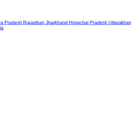
a Pradesh
Rajasthan
Jharkhand
Himachal Pradesh
Uttarakha
la