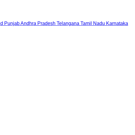
nd
Punjab
Andhra Pradesh
Telangana
Tamil Nadu
Karnataka