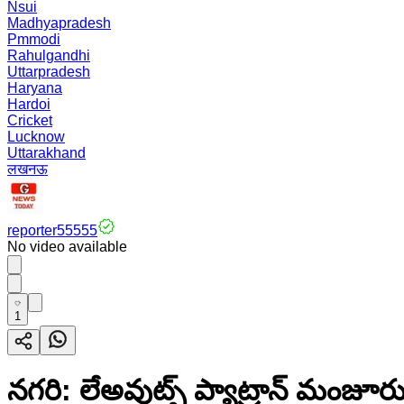
Nsui
Madhyapradesh
Pmmodi
Rahulgandhi
Uttarpradesh
Haryana
Hardoi
Cricket
Lucknow
Uttarakhand
लखनऊ
reporter55555
No video available
1
నగరి: లేఅవుట్స్ ప్యాట్రాన్ మంజూ