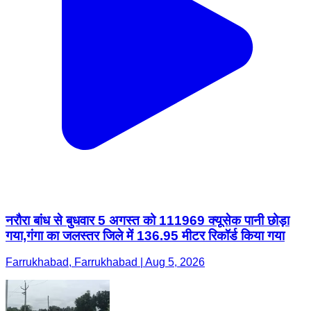
नरौरा बांध से बुधवार 5 अगस्त को 111969 क्यूसेक पानी छोड़ा
गया,गंगा का जलस्तर जिले में 136.95 मीटर रिकॉर्ड किया गया
Farrukhabad, Farrukhabad | Aug 5, 2026