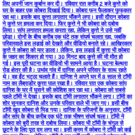
लिए अपनी जान कुर्बान कर दी। रविवार रात करीब 2 बजे कुत्ते को
घर के बाहर एक कोबरा दिखाई दिया। कोबरा फन फैलाकर फुफकार
रहा था। इसके बाद कुत्ता लगातार भौंकने लगा। इसी दौरान कोबरा
ने कुत्ते पर हमला कर दिया। फिर कुत्ते ने भी कोबरा को दबोच
लिया। सांप लगातार हमला करता रहा, लेकिन कुत्ते ने उसे नहीं
छोड़ा। दोनों के बीच करीब एक घंटे तक संघर्ष चलता रहा, जबकि
परिवारवाले इस लड़ाई को देखते और वीडियो बनाते रहे। आखिरकार
कुत्ते ने कोबरा को मार डाला। लेकिन, इस लड़ाई में कुत्ता भी कोबरा
के जहर का शिकार हो गया। 30 मिनट बाद कुत्ते की भी मौत हो
गई। इस पूरी घटना का वीडियो भी सामने आया है। घटना बेल्थरा
रोड क्षेत्र की है। उभांव गांव में दानिश अपने परिवार के साथ रहते
थे। वह ईंट भट्ठा चलाते हैं। दानिश ने अपने घर में 8 साल से टॉमी
नाम का लैब्राडोर कुत्ता पाल रखा है। रविवार रात एक कोबरा सांप
दानिश के घर में घुसने की कोशिश कर रहा था। कोबरा को सबसे
पहले टॉमी ने देखा। इसके बाद टॉमी लगातार भौंकने लगा। टॉमी का
शोर सुनकर दानिश और उनके परिवार वाले भी जाग गए। इसी बीच
टॉमी खुद कोबरा से भिड़ गया। दानिश के परिजनों के अनुसार, टॉमी
और सांप के बीच करीब एक घंटे तक भीषण संघर्ष चला। टॉमी ने
कोबरा को बुरी तरह से दबोच लिया। कोबरा भी टॉमी के चंगुल से
छूटने के लिए पूरा दम लगा था। इसी क्रम में कोबरा ने टॉमी को कई