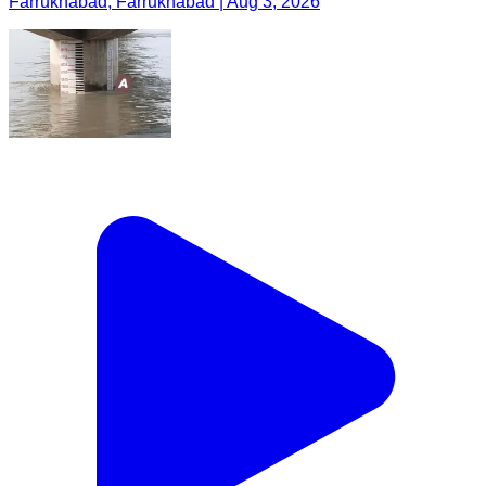
Farrukhabad, Farrukhabad | Aug 3, 2026