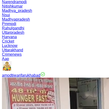
Narendramodi
Nitishkumar
Madhya_pradesh
Nsui
Madhyapradesh
Pmmodi
Rahulgandhi
Uttarpradesh
Haryana
Cricket
Lucknow
Uttarakhand
Crimenews
Aap
amodtiwarifarukhabad