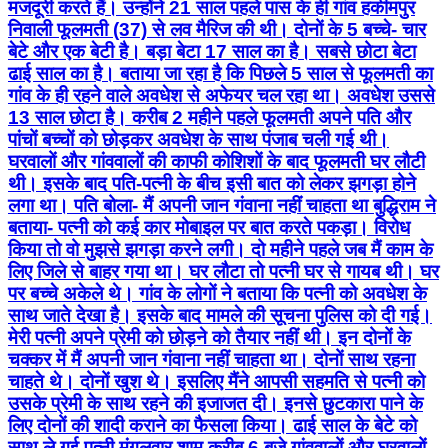
मजदूरी करते हैं। उन्होंने 21 साल पहले पास के ही गांव हकीमपुर
निवाली फूलमती (37) से लव मैरिज की थी। दोनों के 5 बच्चे- चार
बेटे और एक बेटी है। बड़ा बेटा 17 साल का है। सबसे छोटा बेटा
ढाई साल का है। बताया जा रहा है कि पिछले 5 साल से फूलमती का
गांव के ही रहने वाले अवधेश से अफेयर चल रहा था। अवधेश उससे
13 साल छोटा है। करीब 2 महीने पहले फूलमती अपने पति और
पांचों बच्चों को छोड़कर अवधेश के साथ पंजाब चली गई थी।
घरवालों और गांववालों की काफी कोशिशों के बाद फूलमती घर लौटी
थी। इसके बाद पति-पत्नी के बीच इसी बात को लेकर झगड़ा होने
लगा था। पति बोला- मैं अपनी जान गंवाना नहीं चाहता था बुद्धिराम ने
बताया- पत्नी को कई कार मोबाइल पर बात करते पकड़ा। विरोध
किया तो वो मुझसे झगड़ा करने लगी। दो महीने पहले जब मैं काम के
लिए जिले से बाहर गया था। घर लौटा तो पत्नी घर से गायब थी। घर
पर बच्चे अकेले थे। गांव के लोगों ने बताया कि पत्नी को अवधेश के
साथ जाते देखा है। इसके बाद मामले की सूचना पुलिस को दी गई।
मेरी पत्नी अपने प्रेमी को छोड़ने को तैयार नहीं थी। इन दोनों के
चक्कर में मैं अपनी जान गंवाना नहीं चाहता था। दोनों साथ रहना
चाहते थे। दोनों खुश थे। इसलिए मैंने आपसी सहमति से पत्नी को
उसके प्रेमी के साथ रहने की इजाजत दी। इनसे छुटकारा पाने के
लिए दोनों की शादी कराने का फैसला किया। ढाई साल के बेटे को
साथ ले गई पत्नी मंगलवार शाम करीब 6 बजे गांववालों और घरवालों