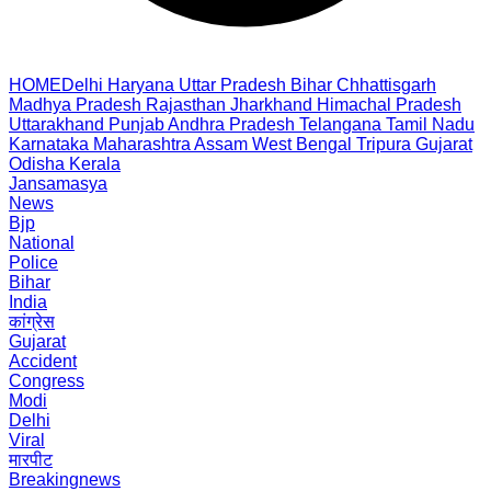
HOME
Delhi
Haryana
Uttar Pradesh
Bihar
Chhattisgarh
Madhya Pradesh
Rajasthan
Jharkhand
Himachal Pradesh
Uttarakhand
Punjab
Andhra Pradesh
Telangana
Tamil Nadu
Karnataka
Maharashtra
Assam
West Bengal
Tripura
Gujarat
Odisha
Kerala
Jansamasya
News
Bjp
National
Police
Bihar
India
कांग्रेस
Gujarat
Accident
Congress
Modi
Delhi
Viral
मारपीट
Breakingnews