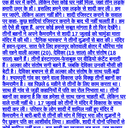
एक ही घर में करेंगे, लेकिन ऐसा कोई घर नहीं मिला, जहां तीन लड़के
हमारी उम्र के हों। इसलिए हमने एक लड़के से शादी कर ली। हम
मर जाएंगे, लेकिन अलग नहीं होंगे। शादी रजिस्टर कराने के सवाल
पर कहा- कुछ शादियां रजिस्टर कराने के बाद भी नहीं चलती हैं। हम
तो ऐसे ही खुश हैं, अगर कोई हमसे सबूत मांगता है तो फिर देखेंगे।
तीनों बहनों ने अपने कैमरामैन से शादी 17 जुलाई को चामुंडा माता
मंदिर में की थी। 'दैनिक भास्कर' ने तीनों दुल्हनों से बात की। मंदिर
में हवन-पूजन, सात फेरे लिए हसनपुर कोतवाली क्षेत्र में धौरिया गांव
की रहने वाली अल्का (20), देविका (19 साल) और संतोष (18
साल) बहनें हैं। तीनों इंस्टाग्राम-फेसबुक पर वीडियो कंटेंट बनाती
हैं। अल्का और संतोष सगी बहने हैं, जबकि देविका उनकी मौसी की
बेटी है। देविका बचपन से ही अल्का और संतोष के साथ पली-बढ़ी
है। श्यामपुरी गांव का रहने वाला विकास उर्फ विक्कू तीनों बहनों का
कैमरामैन है। वह पिछले 6 महीने से तीनों के लिए काम करता था।
साथ ही गांव से जुड़ी कहानियों में पति का रोल निभाता था। तीनों
बहनों का कहना है कि वह हमेशा से साथ रहना चाहती थीं, लेकिन घर
वाले राजी नहीं थे। 17 जुलाई को तीनों ने मंदिर में विकास के साथ
शादी कर ली। परिवार के लोग शादी में शामिल नहीं हुए मंदिर में
कैमरामैन ने बारी-बारी से तीनों की मांग में सिंदूर भरा और दुल्हनों ने
पैर छूकर पति का आशीर्वाद लिया। हालांकि, शादी में दोनों परिवारों से