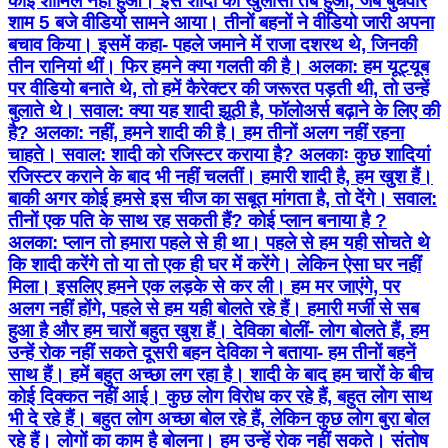
कोई शामिल नहीं हुआ। इस शादी का खुलासा तब हुआ, जब बुधवार
शाम 5 बजे वीडियो सामने आया। तीनों बहनों ने वीडियो जारी अपना
बचाव किया। इसमें कहा- पहले जमाने में राजा दशरथ थे, जिनकी
तीन रानियां थीं। फिर हमने क्या गलती की है। अलका: हम यूट्यूब
पर वीडियो बनाते थे, तो हमें कैरेक्टर की जरूरत पड़ती थी, तो उन्हें
बुलाते थे। सवाल: क्या यह शादी झूठी है, फॉलोअर्स बढ़ाने के लिए की
है? अलका: नहीं, हमने शादी की है। हम तीनों अलग नहीं रहना
चाहते। सवाल: शादी को रजिस्टर कराया है? अलकाः कुछ शादियां
रजिस्टर कराने के बाद भी नहीं चलतीं। हमारी शादी है, हम खुश हैं।
बाकी अगर कोई हमसे इस चीज का सबूत मांगता है, तो देंगे। सवाल:
तीनों एक पति के साथ रह सकती हैं? कोई प्लान बनाया है ?
अलका: प्लान तो हमारा पहले से ही था। पहले से हम यही सोचते थे
कि शादी करेंगे तो या तो एक ही घर में करेंगे। लेकिन ऐसा घर नहीं
मिला। इसलिए हमने एक लड़के से कर ली। हम मर जाएंगे, पर
अलग नहीं होंगे, पहले से हम यही बोलते रहे हैं। हमारी मर्जी से सब
हुआ है और हम चारों बहुत खुश हैं। देविका बोलीं- लोग बोलते हैं, हम
उन्हें रोक नहीं सकते दूसरी बहन देविका ने बताया- हम तीनों बहनें
साथ हैं। हमें बहुत अच्छा लग रहा है। शादी के बाद हम चारों के बीच
कोई दिक्कत नहीं आई। कुछ लोग विरोध कर रहे हैं, बहुत लोग साथ
भी दे रहे हैं। बहुत लोग अच्छा बोल रहे हैं, लेकिन कुछ लोग बुरा बोल
रहे हैं। लोगों का काम है बोलना। हम उन्हें रोक नहीं सकते। संतोष