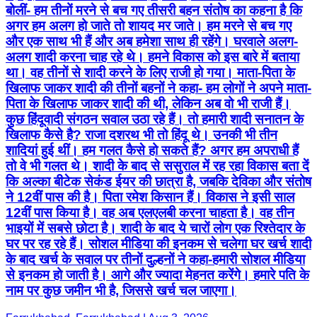
बोलीं- हम तीनों मरने से बच गए तीसरी बहन संतोष का कहना है कि
अगर हम अलग हो जाते तो शायद मर जाते। हम मरने से बच गए
और एक साथ भी हैं और अब हमेशा साथ ही रहेंगे। घरवाले अलग-
अलग शादी करना चाह रहे थे। हमने विकास को इस बारे में बताया
था। वह तीनों से शादी करने के लिए राजी हो गया। माता-पिता के
खिलाफ जाकर शादी की तीनों बहनों ने कहा- हम लोगों ने अपने माता-
पिता के खिलाफ जाकर शादी की थी, लेकिन अब वो भी राजी हैं।
कुछ हिंदूवादी संगठन सवाल उठा रहे हैं। तो हमारी शादी सनातन के
खिलाफ कैसे है? राजा दशरथ भी तो हिंदू थे। उनकी भी तीन
शादियां हुई थीं। हम गलत कैसे हो सकते हैं? अगर हम अपराधी हैं
तो वे भी गलत थे। शादी के बाद से ससुराल में रह रहा विकास बता दें
कि अल्का बीटेक सेकंड ईयर की छात्रा है, जबकि देविका और संतोष
ने 12वीं पास की है। पिता रमेश किसान हैं। विकास ने इसी साल
12वीं पास किया है। वह अब एलएलबी करना चाहता है। वह तीन
भाइयों में सबसे छोटा है। शादी के बाद ये चारों लोग एक रिश्तेदार के
घर पर रह रहे हैं। सोशल मीडिया की इनकम से चलेगा घर खर्च शादी
के बाद खर्च के सवाल पर तीनों दुल्हनों ने कहा-हमारी सोशल मीडिया
से इनकम हो जाती है। आगे और ज्यादा मेहनत करेंगे। हमारे पति के
नाम पर कुछ जमीन भी है, जिससे खर्च चल जाएगा।