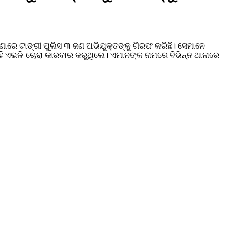
ି ଘଟଣାରେ ଟାଙ୍ଗୀ ପୁଲିସ ୩ ଜଣ ଅଭିଯୁକ୍ତଙ୍କୁ ଗିରଫ କରିଛି। ସେମାନେ
ି ଏଭଳି ଚୋରା କାରବାର କରୁଥିଲେ। ଏମାନଙ୍କ ନାମରେ ବିଭିନ୍ନ ଥାନାରେ