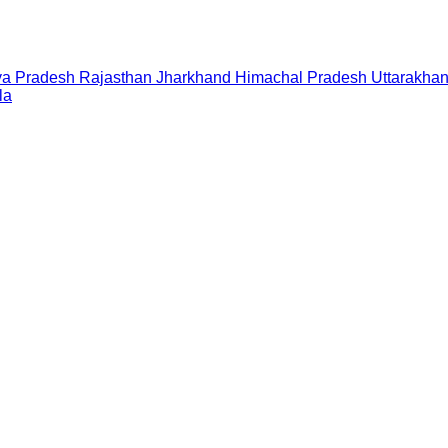
a Pradesh
Rajasthan
Jharkhand
Himachal Pradesh
Uttarakha
la