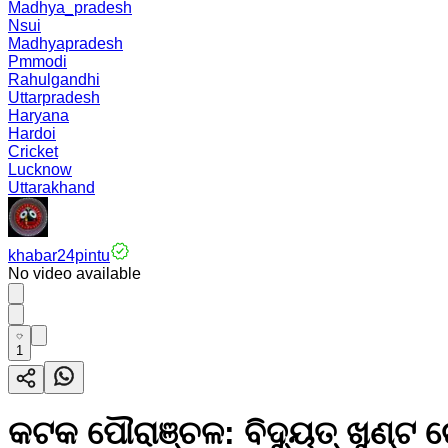
Madhya_pradesh
Nsui
Madhyapradesh
Pmmodi
Rahulgandhi
Uttarpradesh
Haryana
Hardoi
Cricket
Lucknow
Uttarakhand
khabar24pintu
No video available
1
କଟକ ପୌରାଞ୍ଚଳ: ବିଦ୍ୟୁତ୍‌‌ ଖୁଣ