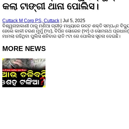
କଲା ଟାଙ୍ଗୀ ଥାନା ପୋଲିସ।
Cuttack M Corp PS, Cuttack
|
Jul 5, 2025
ବିଶ୍ୱନାହାକାଣୀ ଠାରୁ ମଣିଆ ଗ୍ରୀଡ଼ ମଧ୍ୟରେ ଉଚ୍ଚ ଶକ୍ତି ସମ୍ପନ୍ନ ବିଦ୍ୟ
ହେଲେ କାଳୀ ଚରଣ ମୁର୍ମୁ (୨୪), ବିପିନ ସୋରେନ (୨୧) ଓ ସୋମନାଥ ପ୍ର
ମାମଲା ରହିଥିବା ପୁଲିସ ଶନିବାର ରାତି ୯ଟା ରେ ପୋଲିସ ସୂଚନା ଦେଇଛି।
MORE NEWS