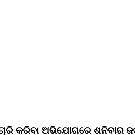
୍ଟ ଚୋରି କରିବା ଅଭିଯୋଗରେ ଶନିବାର