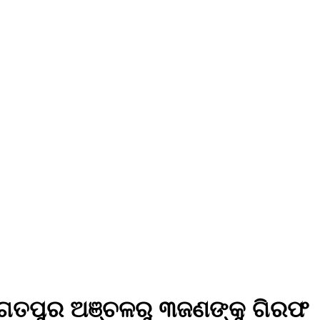
 ଜଗତପୁର ଅଞ୍ଚଳରୁ ୩ଜଣଙ୍କୁ ଗିରଫ