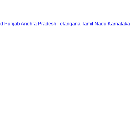
nd
Punjab
Andhra Pradesh
Telangana
Tamil Nadu
Karnataka