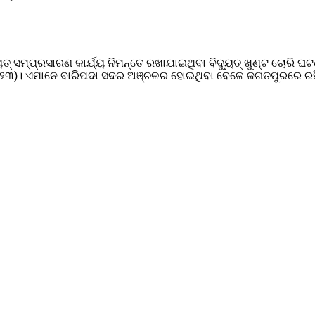
ୁତ୍‌‌ ସମ୍ପ୍ରସାରଣ କାର୍ଯ୍ୟ ନିମନ୍ତେ ରଖାଯାଇଥିବା ବିଦ୍ୟୁତ୍‌‌ ଖୁଣ୍ଟ ଚୋର
ଧାନ(୨୩)। ଏମାନେ ବାରିପଦା ସଦର ଅଞ୍ଚଳର ହୋଇଥିବା ବେଳେ ଜଗତପୁରରେ ରହ