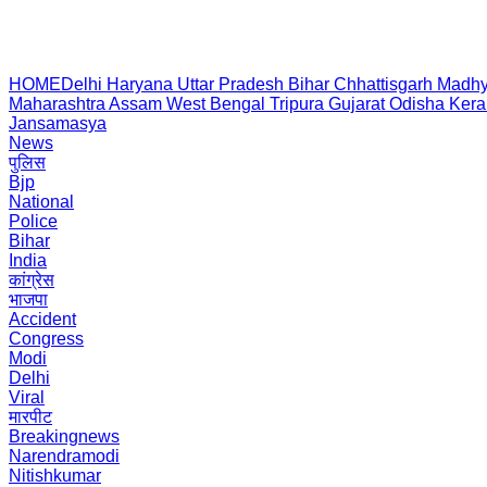
HOME
Delhi
Haryana
Uttar Pradesh
Bihar
Chhattisgarh
Madhy
Maharashtra
Assam
West Bengal
Tripura
Gujarat
Odisha
Kera
Jansamasya
News
पुलिस
Bjp
National
Police
Bihar
India
कांग्रेस
भाजपा
Accident
Congress
Modi
Delhi
Viral
मारपीट
Breakingnews
Narendramodi
Nitishkumar