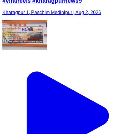
#viralreels #kharagpurnews9
Kharagpur 1, Paschim Medinipur | Aug 2, 2026