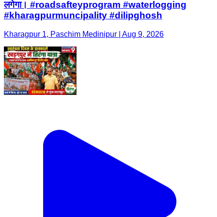
लगेगा। #roadsafteyprogram #waterlogging
#kharagpurmuncipality #dilipghosh
Kharagpur 1, Paschim Medinipur | Aug 9, 2026