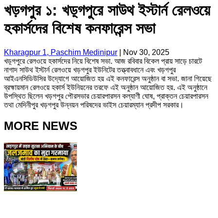
খড়গপুর ১: খড়্গপুরে সাউথ ইস্টার্ন রেলওয়ে
হকার্সদের বিশেষ কনফারেন্স সভা
Kharagpur 1, Paschim Medinipur
|
Nov 30, 2025
খড়্গপুরে রেলওয়ে হকার্সদের নিয়ে বিশেষ সভা. আজ রবিবার বিকেল প্রায় সাড়ে চারটে
নাগাদ সাউথ ইস্টার্ন রেলওয়ে খড়গপুর ইউনিটের তত্ত্বাবধানে এবং খড়গপুর
আইএনসিডিউসির উদ্যোগে আয়োজিত হয় এই কনফারেন্স অনুষ্ঠান বা সভা. জানা গিয়েছে
ব্রহ্মায়মান রেলওয়ে হকার্স ইউনিয়নের তরফে এই অনুষ্ঠান আয়োজিত হয়. এই অনুষ্ঠানে
উপস্থিত ছিলেন খড়গপুর পৌরসভার চেয়ারপারসন কল্যাণী ঘোষ, প্রাক্তন চেয়ারপারসন
তথা মেদিনীপুর খড়গপুর উন্নয়ন পরিষদের ভাইস চেয়ারম্যান প্রদীপ সরকার।
MORE NEWS