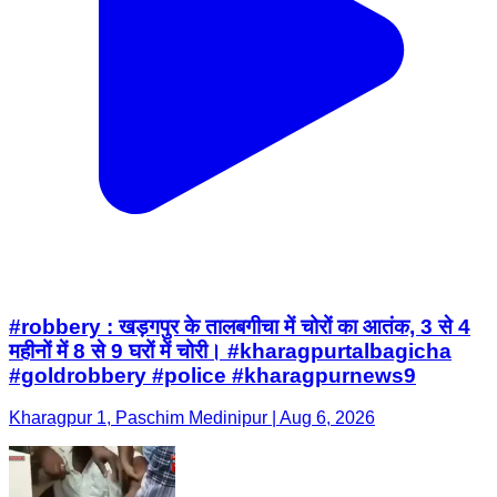
#robbery : खड़गपुर के तालबगीचा में चोरों का आतंक, 3 से 4
महीनों में 8 से 9 घरों में चोरी। #kharagpurtalbagicha
#goldrobbery #police #kharagpurnews9
Kharagpur 1, Paschim Medinipur | Aug 6, 2026