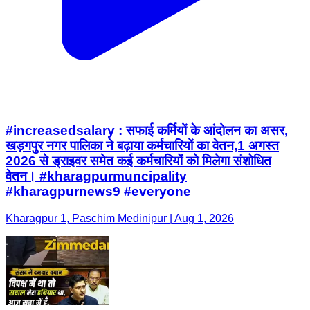
#increasedsalary : सफाई कर्मियों के आंदोलन का असर,
खड़गपुर नगर पालिका ने बढ़ाया कर्मचारियों का वेतन,1 अगस्त
2026 से ड्राइवर समेत कई कर्मचारियों को मिलेगा संशोधित
वेतन। #kharagpurmuncipality
#kharagpurnews9 #everyone
Kharagpur 1, Paschim Medinipur | Aug 1, 2026