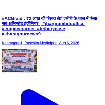
#ACBraid : ₹2 लाख की रिश्वत लेते एसीबी के जाल में फंसा
सब-असिस्टेंट इंजीनियर। #jhargrambdooffice
#engineerarrest #briberycase
#kharagpurnews9
Kharagpur 1, Paschim Medinipur | Aug 6, 2026