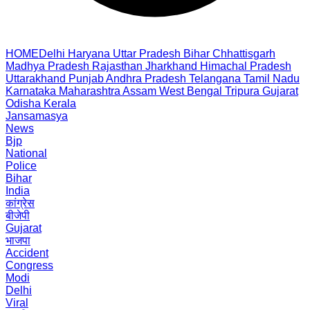
HOME
Delhi
Haryana
Uttar Pradesh
Bihar
Chhattisgarh
Madhya Pradesh
Rajasthan
Jharkhand
Himachal Pradesh
Uttarakhand
Punjab
Andhra Pradesh
Telangana
Tamil Nadu
Karnataka
Maharashtra
Assam
West Bengal
Tripura
Gujarat
Odisha
Kerala
Jansamasya
News
Bjp
National
Police
Bihar
India
कांग्रेस
बीजेपी
Gujarat
भाजपा
Accident
Congress
Modi
Delhi
Viral