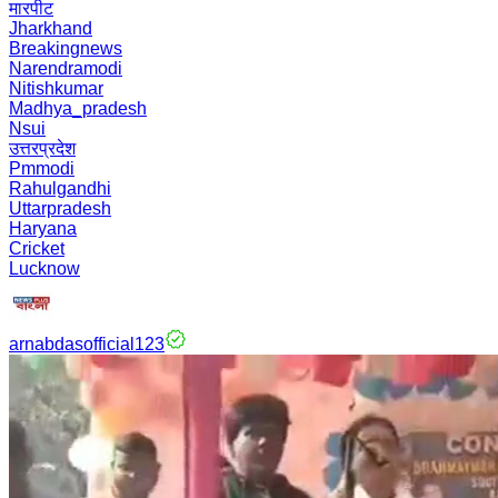
मारपीट
Jharkhand
Breakingnews
Narendramodi
Nitishkumar
Madhya_pradesh
Nsui
उत्तरप्रदेश
Pmmodi
Rahulgandhi
Uttarpradesh
Haryana
Cricket
Lucknow
arnabdasofficial123