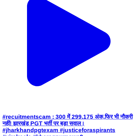
#recuitmentscam : 300 में 299.175 अंक,फिर भी नौकरी
नहीं! झारखंड PGT भर्ती पर बड़ा सवाल।
#jharkhandpgtexam #justiceforaspirants