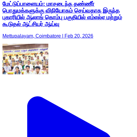
மேட்டுப்பாளையம்: மாசடைந்த தண்ணீர்
பொதுமக்களுக்கு விநியோகம் செய்வதாக இருந்த
புகாரியில் ஆலாங் கொம்பு பகுதியில் எம்எல்ஏ மற்றும்
கூடுதல் ஆட்சியர் ஆய்வு
Mettupalayam, Coimbatore | Feb 20, 2026