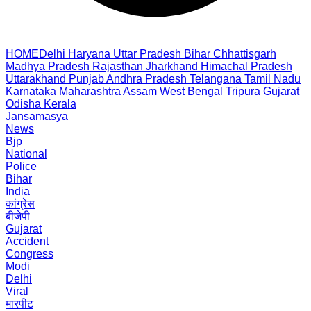
HOME
Delhi
Haryana
Uttar Pradesh
Bihar
Chhattisgarh
Madhya Pradesh
Rajasthan
Jharkhand
Himachal Pradesh
Uttarakhand
Punjab
Andhra Pradesh
Telangana
Tamil Nadu
Karnataka
Maharashtra
Assam
West Bengal
Tripura
Gujarat
Odisha
Kerala
Jansamasya
News
Bjp
National
Police
Bihar
India
कांग्रेस
बीजेपी
Gujarat
Accident
Congress
Modi
Delhi
Viral
मारपीट