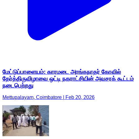
மேட்டுப்பாளையம்: காரமடை அரங்கநாதர் கோவில்
தேர்த்திருவிழாவை ஒட்டி நகராட்சியின் அவசரக் கூட்டம்
நடைபெற்றது
Mettupalayam, Coimbatore | Feb 20, 2026