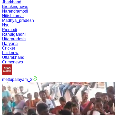
Jharkhand
Breakingnews
Narendramodi
Nitishkumar
Madhya_pradesh
Nsui
Pmmodi
Rahulgandhi
Uttarpradesh
Haryana
Cricket
Lucknow
Uttarakhand
Crimenews
mettupalayam_2