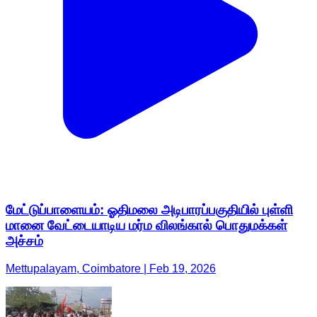
மேட்டுப்பாளையம்: ஓதிமலை அடிபாரப்பகுதியில் புள்ளி
மானை வேட்டையாடிய மர்ம விலங்கால் பொதுமக்கள்
அச்சம்
Mettupalayam, Coimbatore | Feb 19, 2026