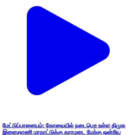
மேட்டுப்பாளையம்: கோவையில் நடைபெற உள்ள திமுக
இளைஞரணி மாநாட்டுக்கு காரமடை மேற்கு ஒன்றிய