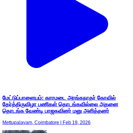
மேட்டுப்பாளையம்: காரமடை அரங்கநாதர் கோவில்
தேர்த்திருவிழா பணிகள் தொடங்கவில்லை அதனை
தொடங்க வேண்டி பாஜகவினர் மனு அளித்தனர்
Mettupalayam, Coimbatore | Feb 19, 2026