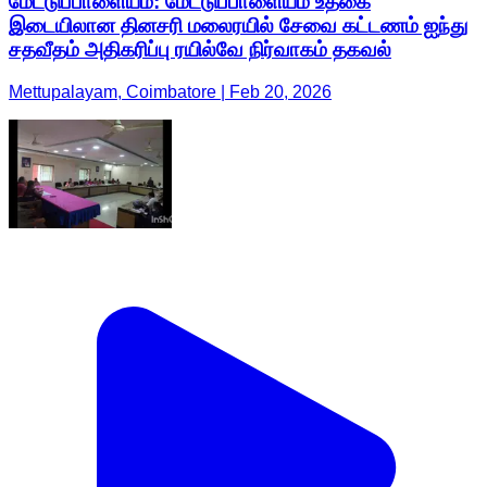
மேட்டுப்பாளையம்: மேட்டுப்பாளையம் உதகை
இடையிலான தினசரி மலைரயில் சேவை கட்டணம் ஐந்து
சதவீதம் அதிகரிப்பு ரயில்வே நிர்வாகம் தகவல்
Mettupalayam, Coimbatore | Feb 20, 2026