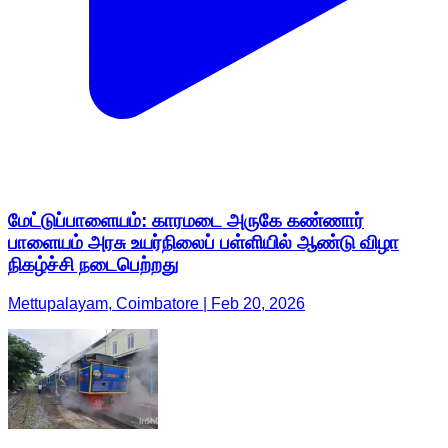
மேட்டுப்பாளையம்: காரமடை அருகே கண்ணார்
பாளையம் அரசு உயர்நிலைப் பள்ளியில் ஆண்டு விழா
நிகழ்ச்சி நடைபெற்றது
Mettupalayam, Coimbatore | Feb 20, 2026