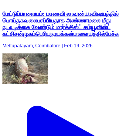
மேட்டுப்பாளையம்: மாணவி லாவண்யாவிஷயத்தில்
பொய்தகவலைபரப்பியதாக அண்ணாமலை மீது
நடவடிக்கை வேண்டும் மார்க்சிஸ்ட் கம்யூனிஸ்ட்
கட்சிசன்முகம்பெரியநாயக்கன்பாளையத்தில்பேச்சு
Mettupalayam, Coimbatore | Feb 19, 2026