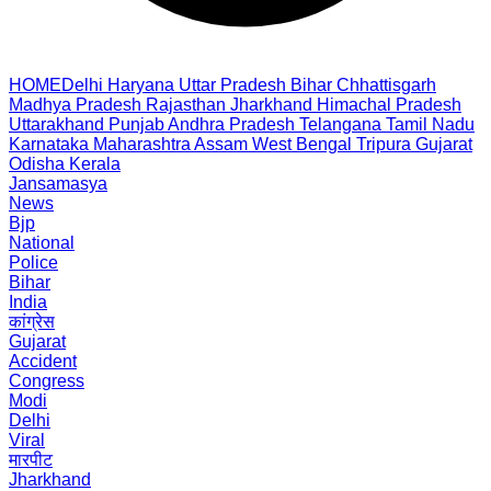
HOME
Delhi
Haryana
Uttar Pradesh
Bihar
Chhattisgarh
Madhya Pradesh
Rajasthan
Jharkhand
Himachal Pradesh
Uttarakhand
Punjab
Andhra Pradesh
Telangana
Tamil Nadu
Karnataka
Maharashtra
Assam
West Bengal
Tripura
Gujarat
Odisha
Kerala
Jansamasya
News
Bjp
National
Police
Bihar
India
कांग्रेस
Gujarat
Accident
Congress
Modi
Delhi
Viral
मारपीट
Jharkhand