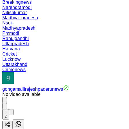
Breakingnews
Narendramodi
Nitishkumar
Madhya_pradesh
Nsui
Madhyapradesh
Pmmodi
Rahulgandhi
Uttarpradesh
Haryana
Cricket
Lucknow
Uttarakhand
Crimenews
gongamallirajeshpaderunews
No video available
2