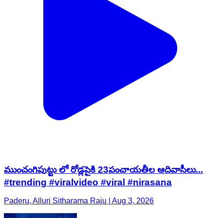
ముంచంగిపుట్టు లో రోడ్లపైకి 23పంచాయతీల ఆదివాసీలు...
#trending #viralvideo #viral #nirasana
Paderu, Alluri Sitharama Raju | Aug 3, 2026