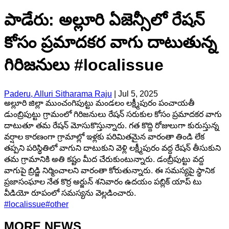
పాడేరు: అల్లూరి ఏజెన్సీలో రేషన్
కోసం ప్రమాదకర వాగు దాటుతున్న
గిరిజనులు #localissue
Paderu, Alluri Sitharama Raju
|
Jul 5, 2025
అల్లూరి జిల్లా ముంచంగిపుట్టు మండలం లక్ష్మీపురం పంచాయతీ
డుంబ్రిపుట్టు గ్రామంలో గిరిజనులు రేషన్ సరుకుల కోసం ప్రమాదకర వాగు
దాటుతూ తమ రేషన్ మోసుకొస్తున్నారు. గత కొద్ది రోజులుగా కురుస్తున్న
వర్షాల కారణంగా గ్రామాల్లో ఇళ్లకు పరిమితమైన వారంతా తిండి లేక
తప్పని పరిస్థితిలో వాగుని దాటుకుని వెళ్లి లక్ష్మీపురం వద్ద రేషన్ తీసుకుని
తమ గ్రామానికి అతి కష్టం మీద చేరుకుంటున్నారు. డంబ్రీపుట్టు వద్ద
వాగుపై బ్రిడ్జి నిర్మించాలని వారంతా కోరుతున్నారు. ఈ సమస్యపై స్థానిక
ప్రజాసంఘాల నేత కొర్ర అర్జున్ శనివారం ఉదయం పబ్లిక్ యాప్ టు
వీడియో రూపంలో సమస్యను వెల్లడించారు.
#
localissue
#
other
MORE NEWS