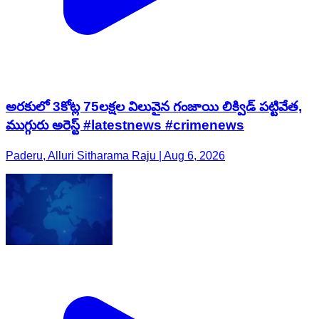
అరకులో 3కోట్ల 75లక్షల విలువైన గంజాయి లిక్విడ్ పట్టివేత,
ముగ్గురు అరెస్ట్ #latestnews #crimenews
Paderu, Alluri Sitharama Raju | Aug 6, 2026