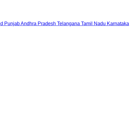
nd
Punjab
Andhra Pradesh
Telangana
Tamil Nadu
Karnataka