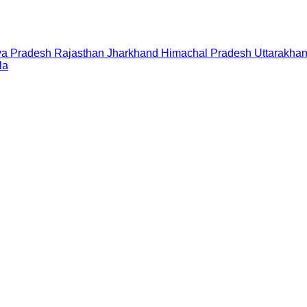
a Pradesh
Rajasthan
Jharkhand
Himachal Pradesh
Uttarakha
la