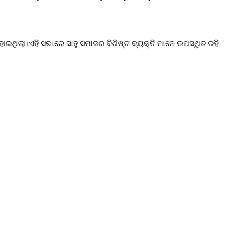
ଥିଲା।ଏହି ସଭାରେ ସାହୁ ସମାଜର ବିଶିଷ୍ଟ ବ୍ୟକ୍ତି ମାନେ ଉପସ୍ଥିତ ରହି