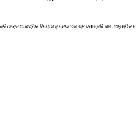
କିଆଙ୍କ ଆକସ୍ମିକ ବିୟୋଗକୁ ନେଇ ଏକ ଶ୍ରଦ୍ଧାଞ୍ଜଳି ସଭା ଅନୁଷ୍ଠିତ ହୋଇ