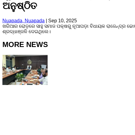
ଅନୁଷ୍ଠିତ
Nuapada, Nuapada
|
Sep 10, 2025
ଖରିଆର ରୋଡ଼ରେ ସାହୁ ସମାଜ ପକ୍ଷରୁ ନୂଆପଡ଼ା ବିଧାୟକ ରାଜେନ୍ଦ୍ର ଢୋଲ
ଶ୍ରଦ୍ଧାଞ୍ଜଳି ଦେଇଥିଲେ।
MORE NEWS