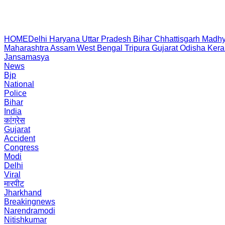
HOME
Delhi
Haryana
Uttar Pradesh
Bihar
Chhattisgarh
Madhy
Maharashtra
Assam
West Bengal
Tripura
Gujarat
Odisha
Kera
Jansamasya
News
Bjp
National
Police
Bihar
India
कांग्रेस
Gujarat
Accident
Congress
Modi
Delhi
Viral
मारपीट
Jharkhand
Breakingnews
Narendramodi
Nitishkumar