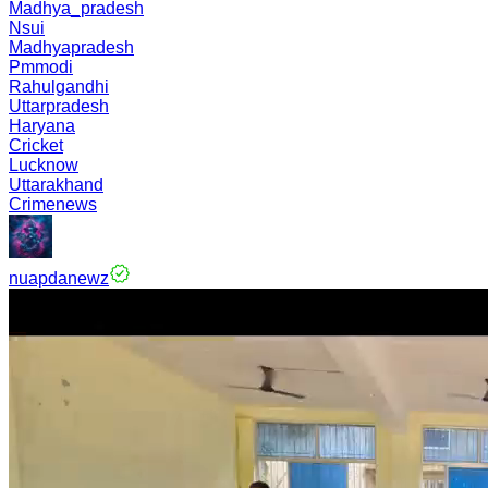
Madhya_pradesh
Nsui
Madhyapradesh
Pmmodi
Rahulgandhi
Uttarpradesh
Haryana
Cricket
Lucknow
Uttarakhand
Crimenews
nuapdanewz