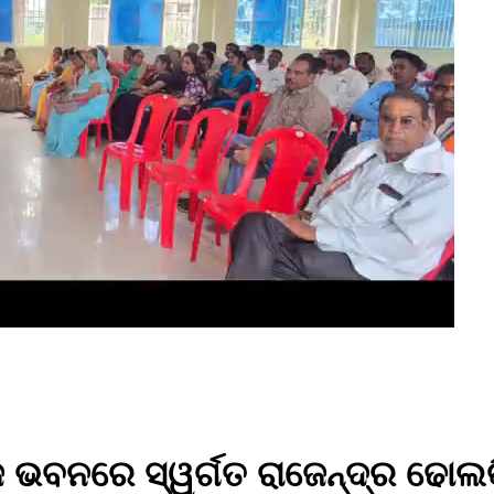
 ଭବନରେ ସ୍ୱର୍ଗତ ରାଜେନ୍ଦ୍ର ଢୋଲକ