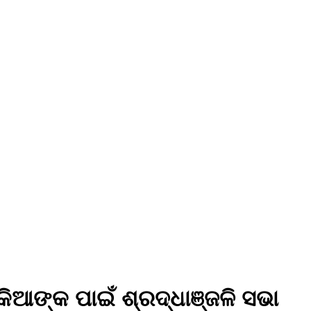
ିଆଙ୍କ ପାଇଁ ଶ୍ରଦ୍ଧାଞ୍ଜଳି ସଭା