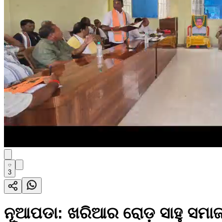
3
ନୂଆପଡା: ଖରିଆର ରୋଡ଼ ସାହୁ ସମାଜ