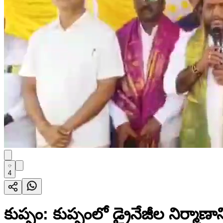
4
కుప్పం: కుప్పంలో డ్రైనేజీల నిర్మాణాన