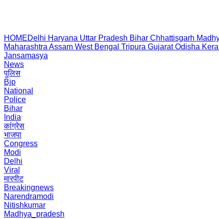
HOME
Delhi
Haryana
Uttar Pradesh
Bihar
Chhattisgarh
Madhy
Maharashtra
Assam
West Bengal
Tripura
Gujarat
Odisha
Kera
Jansamasya
News
पुलिस
Bjp
National
Police
Bihar
India
कांग्रेस
भाजपा
Congress
Modi
Delhi
Viral
मारपीट
Breakingnews
Narendramodi
Nitishkumar
Madhya_pradesh