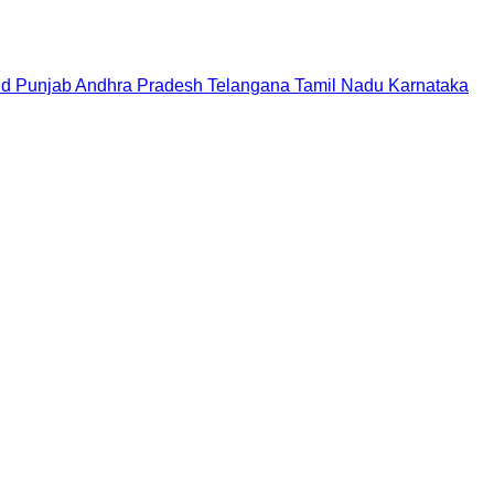
nd
Punjab
Andhra Pradesh
Telangana
Tamil Nadu
Karnataka