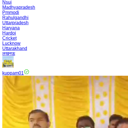
Nsui
Madhyapradesh
Pmmodi
Rahulgandhi
Uttarpradesh
Haryana
Hardoi
Cricket
Lucknow
Uttarakhand
लखनऊ
kuppam01