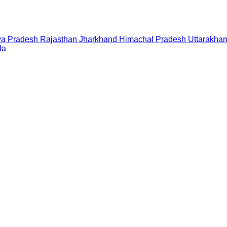
a Pradesh
Rajasthan
Jharkhand
Himachal Pradesh
Uttarakha
la